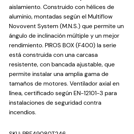
aislamiento. Construido con hélices de
aluminio, montadas según el Multiflow
Ventilation
Novovent System (M.N.S.) que permite un
The incorporation of Novovent into the group
ángulo de inclinación múltiple y un mejor
meant a greater offer of ventilation products for
different uses
rendimiento. PIROS BOX (F400) la serie
está construida con una carcasa
resistente, con bancada ajustable, que
permite instalar una amplia gama de
tamaños de motores. Ventilador axial en
Iluminación Solar
línea, certificado según EN-12101-3 para
instalaciones de seguridad contra
Variedad de soluciones solares para todo tipo
de necesidades.
incendios.
SKU:
PBF49080T246