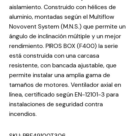
aislamiento. Construido con hélices de
aluminio, montadas según el Multiflow
Ventilation
Novovent System (M.N.S.) que permite un
The incorporation of Novovent into the group
ángulo de inclinación múltiple y un mejor
meant a greater offer of ventilation products for
different uses
rendimiento. PIROS BOX (F400) la serie
está construida con una carcasa
resistente, con bancada ajustable, que
permite instalar una amplia gama de
tamaños de motores. Ventilador axial en
Iluminación Solar
línea, certificado según EN-12101-3 para
instalaciones de seguridad contra
Variedad de soluciones solares para todo tipo
de necesidades.
incendios.
SKU:
PBF49100T306