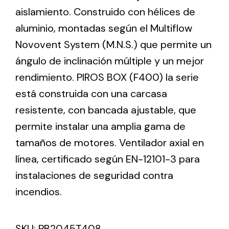
aislamiento. Construido con hélices de
aluminio, montadas según el Multiflow
Ventilation
Novovent System (M.N.S.) que permite un
The incorporation of Novovent into the group
ángulo de inclinación múltiple y un mejor
meant a greater offer of ventilation products for
different uses
rendimiento. PIROS BOX (F400) la serie
está construida con una carcasa
resistente, con bancada ajustable, que
permite instalar una amplia gama de
tamaños de motores. Ventilador axial en
Iluminación Solar
línea, certificado según EN-12101-3 para
instalaciones de seguridad contra
Variedad de soluciones solares para todo tipo
de necesidades.
incendios.
SKU:
PB2045T408