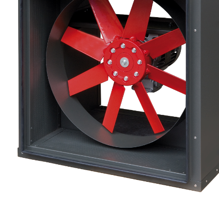
eléctr
Ligh
Elect
Equi
Comp
soluti
lighti
electr
materi
each 
and n