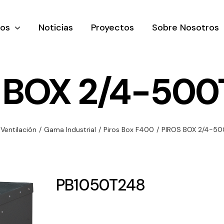
tos
Noticias
Proyectos
Sobre Nosotros
 BOX 2/4-500
nación y
Ventilación
Iluminaci
Ventilación
/
Gama Industrial
/
Piros Box F400
/
PIROS BOX 2/4-50
rial
Amplia gama de
Solar
rico
ventiladores y
Variedad de
equipos de
una gama
soluciones
PB1050T248
ventilación
oductos de
solares par
industriales
ación y
todo tipo d
al
necesidades