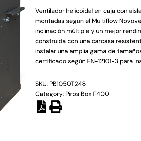
ico.
Ventilador helicoidal en caja con ais
montadas según el Multiflow Novove
Ventilation
inclinación múltiple y un mejor rend
construida con una carcasa resisten
The
Solar ligh
ting and
incorporation of
instalar una amplia gama de tamaños 
Variety of s
rical
Novovent into
certificado según EN-12101-3 para in
solutions for
the group
pment
kinds of nee
meant a greater
lete
SKU:
PB1050T248
offer of
ons in
ventilation
Category:
Piros Box F400
ng and
products for
ical
different uses
al for
project
eed