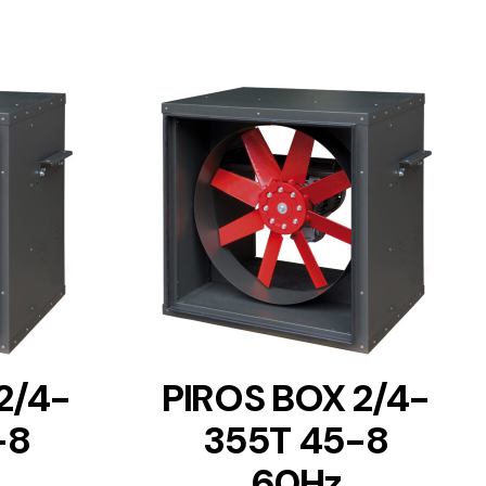
DETAILS
2/4-
PIROS BOX 2/4-
-8
355T 45-8
60Hz