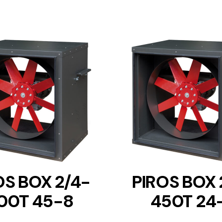
DETAILS
DETAILS
OS BOX 2/4-
PIROS BOX 
00T 45-8
450T 24