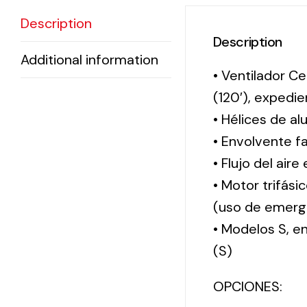
Description
Description
Additional information
• Ventilador Ce
(120′), exped
• Hélices de al
• Envolvente f
• Flujo del aire
• Motor trifási
(uso de emerg
• Modelos S, 
(S)
OPCIONES: