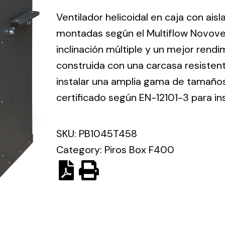
ico.
Ventilador helicoidal en caja con ais
montadas según el Multiflow Novove
Ventilation
inclinación múltiple y un mejor rend
construida con una carcasa resisten
The
Solar ligh
ting and
incorporation of
instalar una amplia gama de tamaños 
Variety of s
rical
Novovent into
certificado según EN-12101-3 para in
solutions for
the group
pment
kinds of nee
meant a greater
lete
SKU:
PB1045T458
offer of
ons in
ventilation
Category:
Piros Box F400
ng and
products for
ical
different uses
al for
project
eed