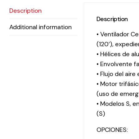
Description
Description
Additional information
• Ventilador Ce
(120′), exped
• Hélices de al
• Envolvente f
• Flujo del aire
• Motor trifási
(uso de emerg
• Modelos S, 
(S)
OPCIONES: