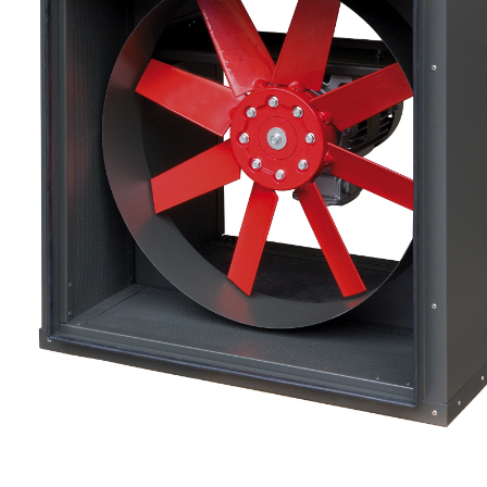
eléctr
Ligh
Elect
Equi
Comp
soluti
lighti
electr
materi
each 
and n