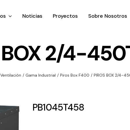
tos
Noticias
Proyectos
Sobre Nosotros
 BOX 2/4-450
nación y
Ventilación
Iluminaci
Ventilación
/
Gama Industrial
/
Piros Box F400
/
PIROS BOX 2/4-45
rial
Amplia gama de
Solar
rico
ventiladores y
Variedad de
equipos de
una gama
soluciones
PB1045T458
ventilación
oductos de
solares par
industriales
ación y
todo tipo d
al
necesidades