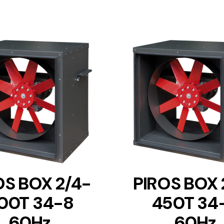
DETAILS
DETAILS
OS BOX 2/4-
PIROS BOX 
00T 34-8
450T 34
60Hz
60Hz