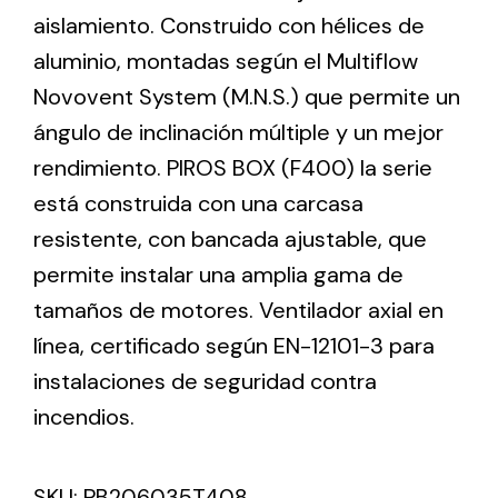
aislamiento. Construido con hélices de
aluminio, montadas según el Multiflow
Ventilation
Novovent System (M.N.S.) que permite un
The incorporation of Novovent into the group
ángulo de inclinación múltiple y un mejor
meant a greater offer of ventilation products for
different uses
rendimiento. PIROS BOX (F400) la serie
está construida con una carcasa
resistente, con bancada ajustable, que
permite instalar una amplia gama de
tamaños de motores. Ventilador axial en
Iluminación Solar
línea, certificado según EN-12101-3 para
instalaciones de seguridad contra
Variedad de soluciones solares para todo tipo
de necesidades.
incendios.
SKU:
PB206035T408