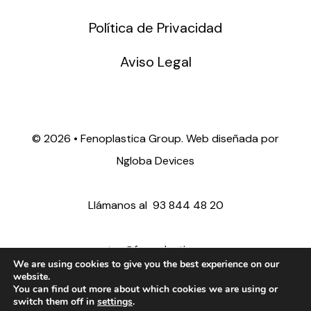
Política de Privacidad
Aviso Legal
©
2026 • Fenoplastica Group. Web diseñada por
Ngloba Devices
Llámanos al
93 844 48 20
ventas@fenoplastica.com
We are using cookies to give you the best experience on our
website.
You can find out more about which cookies we are using or
export@fenoplastica.com
switch them off in
settings
.