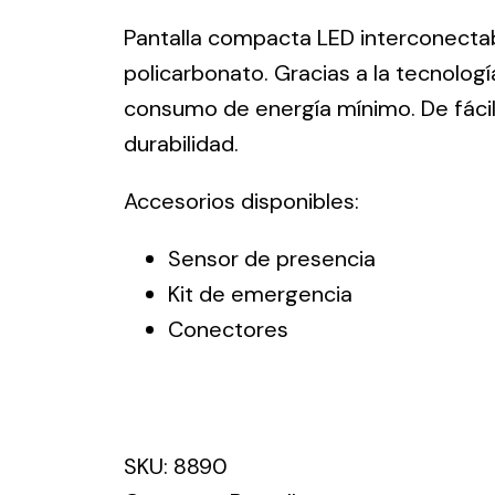
ico.
Pantalla compacta LED interconecta
policarbonato. Gracias a la tecnolog
Ventilation
consumo de energía mínimo. De fácil
durabilidad.
The
Solar ligh
ting and
incorporation of
Variety of s
Accesorios disponibles:
rical
Novovent into
solutions for
the group
pment
Sensor de presencia
kinds of nee
meant a greater
lete
Kit de emergencia
offer of
ons in
ventilation
Conectores
ng and
products for
ical
different uses
al for
project
eed
SKU:
8890