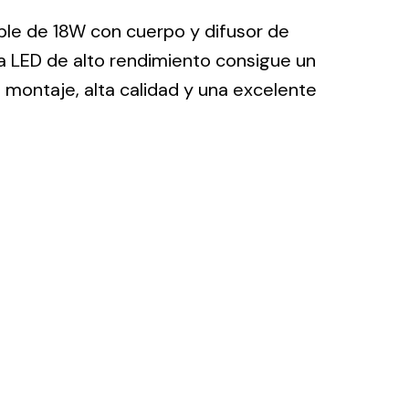
ble de 18W con cuerpo y difusor de
ía LED de alto rendimiento consigue un
 montaje, alta calidad y una excelente
ting
olar
 all
ds.