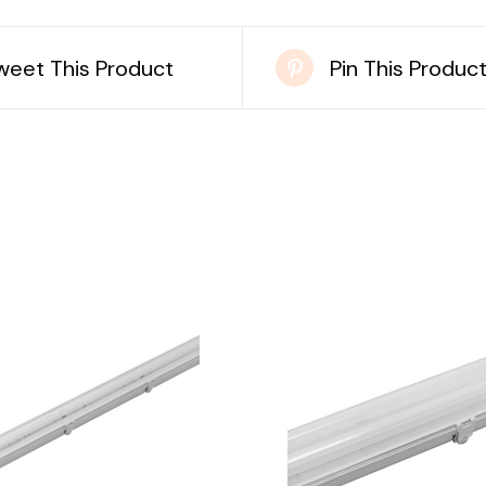
weet This Product
Pin This Produc
DETAILS
DETAILS