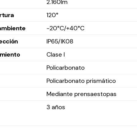
2.160lm
rtura
120°
ambiente
-20°C/+40°C
ección
IP65/IK08
amiento
Clase I
Policarbonato
Policarbonato prismático
Mediante prensaestopas
3 años