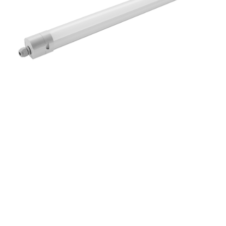
eléctr
Ligh
Elect
Equi
Comp
soluti
lighti
electr
materi
each 
and n