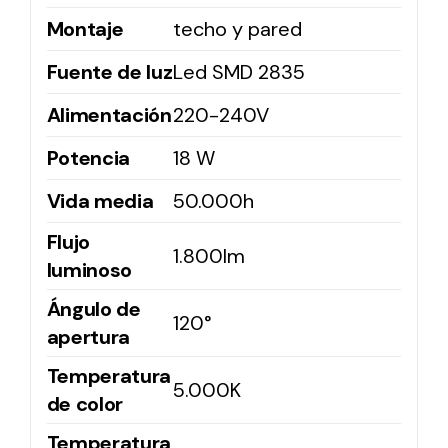
Montaje
techo y pared
Solar lighting
Fuente de luz
Led SMD 2835
Variety of solar solutions for all kinds of needs.
Alimentación
220-240V
Potencia
18 W
Vida media
50.000h
Flujo
1.800lm
luminoso
Ángulo de
120°
apertura
Temperatura
5.000K
de color
Temperatura