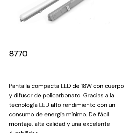
Lighting and Electrical
Equipment
Complete solutions in lighting and electrical
material for each project and need
8770
Pantalla compacta LED de 18W con cuerpo
Ventilación
y difusor de policarbonato. Gracias a la
Amplia gama de ventiladores y equipos de
tecnología LED alto rendimiento con un
ventilación industriales
consumo de energía mínimo. De fácil
montaje, alta calidad y una excelente