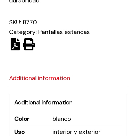
durabilidad.
Ventilation
SKU:
8770
Category:
Pantallas estancas
The incorporation of Novovent into the group
meant a greater offer of ventilation products for
different uses
Additional information
Iluminación Solar
Additional information
Variedad de soluciones solares para todo tipo
de necesidades.
Color
blanco
Uso
interior y exterior