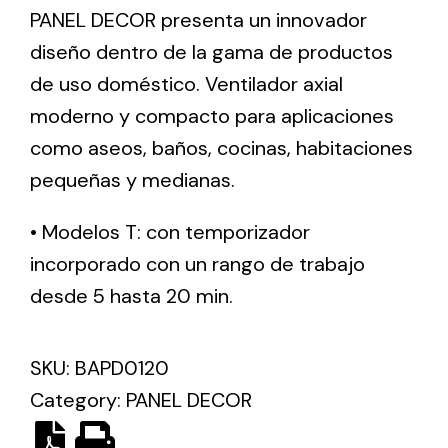
PANEL DECOR presenta un innovador
diseño dentro de la gama de productos
Ventilation
de uso doméstico. Ventilador axial
The incorporation of Novovent into the group
moderno y compacto para aplicaciones
meant a greater offer of ventilation products for
como aseos, baños, cocinas, habitaciones
different uses
pequeñas y medianas.
• Modelos T: con temporizador
incorporado con un rango de trabajo
desde 5 hasta 20 min.
Iluminación Solar
Variedad de soluciones solares para todo tipo
SKU:
BAPD0120
de necesidades.
Category:
PANEL DECOR