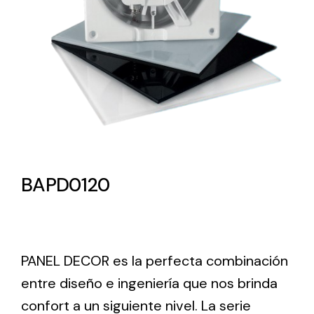
Lighting and Electrical
Equipment
Complete solutions in lighting and electrical
material for each project and need
BAPD0120
Ventilación
Amplia gama de ventiladores y equipos de
ventilación industriales
PANEL DECOR es la perfecta combinación
entre diseño e ingeniería que nos brinda
confort a un siguiente nivel. La serie