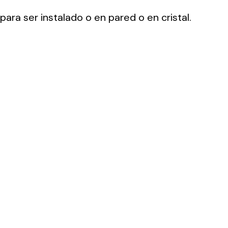
ara ser instalado o en pared o en cristal.
ting
olar
 all
ds.