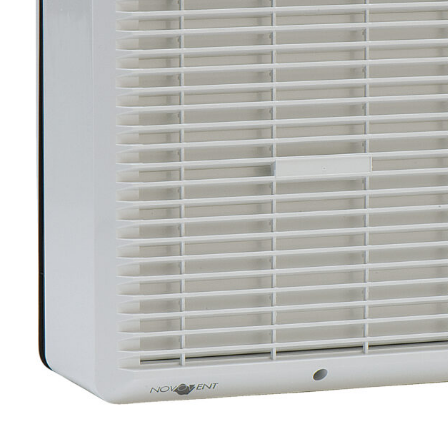
eléctr
Ligh
Elect
Equi
Comp
soluti
lighti
electr
materi
each 
and n