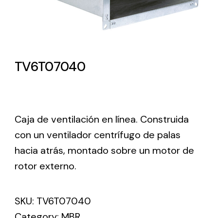
Lighting and Electrical
Equipment
Complete solutions in lighting and electrical
TV6T07040
material for each project and need
Caja de ventilación en línea. Construida
con un ventilador centrífugo de palas
hacia atrás, montado sobre un motor de
Ventilación
rotor externo.
Amplia gama de ventiladores y equipos de
ventilación industriales
SKU:
TV6T07040
Category:
MBR