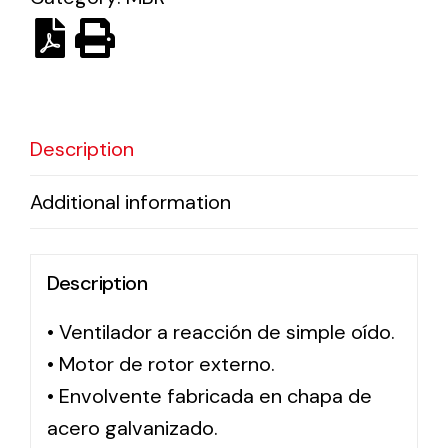
Ventilation
The incorporation of Novovent into the group
meant a greater offer of ventilation products for
different uses
Description
Additional information
Description
Iluminación Solar
• Ventilador a reacción de simple oído.
Variedad de soluciones solares para todo tipo
• Motor de rotor externo.
de necesidades.
• Envolvente fabricada en chapa de
acero galvanizado.