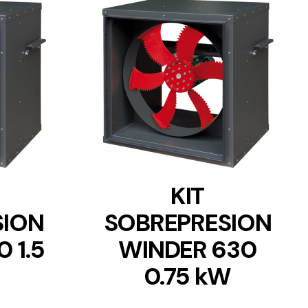
DETAILS
KIT
SION
SOBREPRESION
 1.5
WINDER 630
0.75 kW