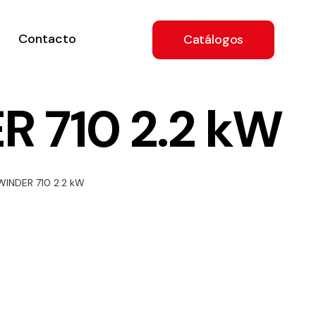
Contacto
Catálogos
 710 2.2 kW
ón
WINDER 710 2.2 kW
a
e
.