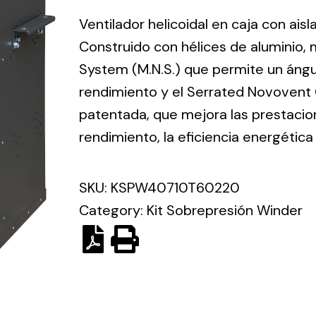
ico.
Ventilador helicoidal en caja con ai
Construido con hélices de aluminio,
Ventilation
System (M.N.S.) que permite un ángul
rendimiento y el Serrated Novovent C
The
Solar ligh
ting and
incorporation of
patentada, que mejora las prestacio
Variety of s
rical
Novovent into
rendimiento, la eficiencia energética
solutions for
the group
pment
kinds of nee
meant a greater
lete
SKU:
KSPW40710T60220
offer of
ons in
ventilation
Category:
Kit Sobrepresión Winder
ng and
products for
ical
different uses
al for
project
eed