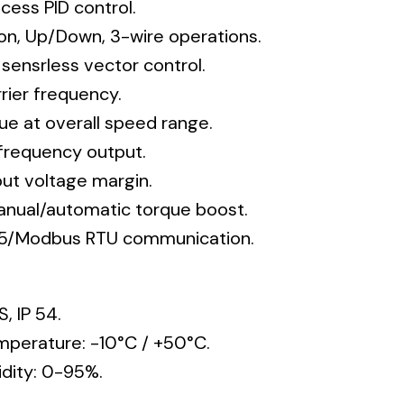
cess PID control.
ion, Up/Down, 3-wire operations.
, sensrless vector control.
rrier frequency.
ue at overall speed range.
frequency output.
put voltage margin.
anual/automatic torque boost.
485/Modbus RTU communication.
, IP 54.
mperature: -10°C / +50°C.
dity: 0-95%.