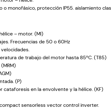
: motor – hélice.
co o monofásico, protección IP55. aislamiento clas
: hélice – motor. (MI)
tajes. Frecuencias de 50 o 60Hz
 velocidades.
ratura de trabajo del motor hasta 85ºC. (T85)
. (MRM)
(AGM)
ntada. (P)
r cataforesis en la envolvente y la hélice. (KF)
 compact sensorless vector control inverter.