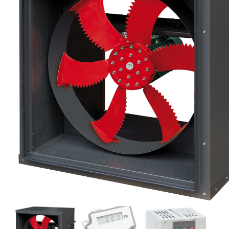
eléctr
Ligh
Elect
Equi
Comp
soluti
lighti
electr
materi
each 
and n