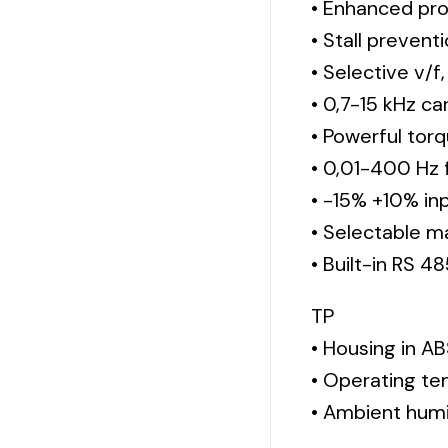
• Enhanced pro
• Stall prevent
• Selective v/f
• 0,7-15 kHz ca
• Powerful torq
• 0,01-400 Hz 
• -15% +10% in
• Selectable m
• Built-in RS 
TP
• Housing in ABS
• Operating te
• Ambient humi