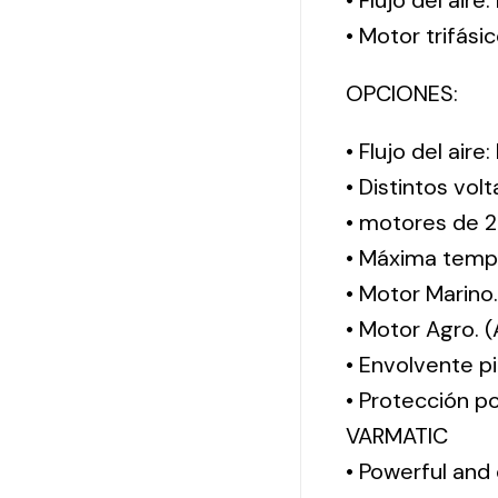
• Flujo del aire
• Motor trifási
OPCIONES:
• Flujo del aire
• Distintos vol
• motores de 2
• Máxima tempe
• Motor Marino
• Motor Agro. 
• Envolvente pi
• Protección po
VARMATIC
• Powerful and