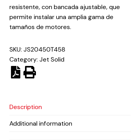
resistente, con bancada ajustable, que
permite instalar una amplia gama de
Ventilation
tamaños de motores.
The incorporation of Novovent into the group
meant a greater offer of ventilation products for
different uses
SKU:
JS20450T458
Category:
Jet Solid
Iluminación Solar
Description
Variedad de soluciones solares para todo tipo
de necesidades.
Additional information