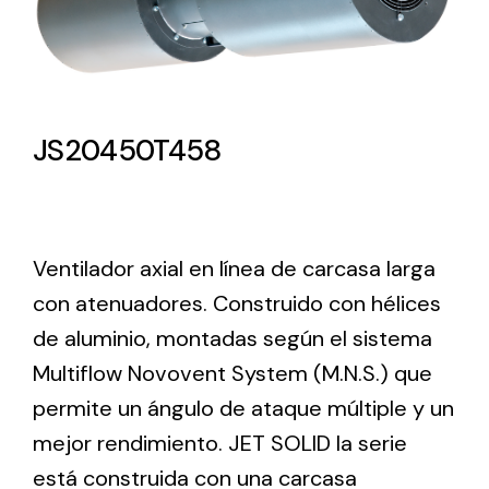
Lighting and Electrical
Equipment
Complete solutions in lighting and electrical
JS20450T458
material for each project and need
Ventilador axial en línea de carcasa larga
con atenuadores. Construido con hélices
de aluminio, montadas según el sistema
Ventilación
Multiflow Novovent System (M.N.S.) que
Amplia gama de ventiladores y equipos de
ventilación industriales
permite un ángulo de ataque múltiple y un
mejor rendimiento. JET SOLID la serie
está construida con una carcasa