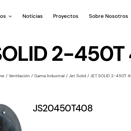
tos
Noticias
Proyectos
Sobre Nosotros
SOLID 2-450T
nación y
Ventilación
Iluminaci
me
/
Ventilación
/
Gama Industrial
/
Jet Solid
/
JET SOLID 2-450T 
rial
Amplia gama de
Solar
rico
ventiladores y
Variedad de
equipos de
una gama
soluciones
JS20450T408
ventilación
oductos de
solares par
industriales
ación y
todo tipo d
al
necesidades