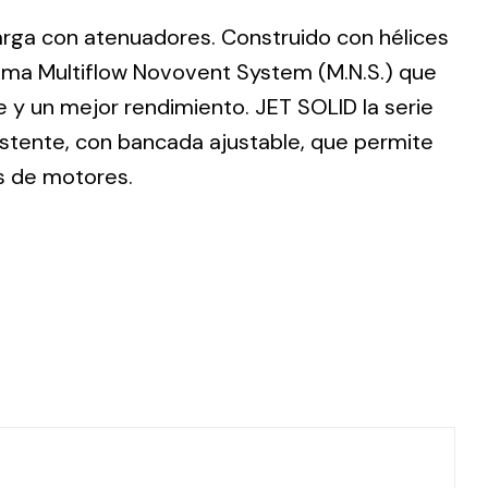
 larga con atenuadores. Construido con hélices
ema Multiflow Novovent System (M.N.S.) que
 y un mejor rendimiento. JET SOLID la serie
istente, con bancada ajustable, que permite
ting
s de motores.
olar
 all
ds.