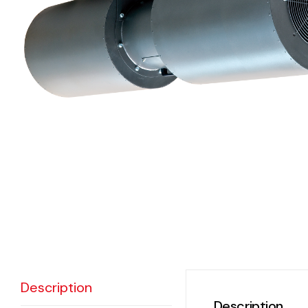
eléctr
Ligh
Elect
Equi
Comp
soluti
lighti
electr
materi
each 
Description
and n
Description