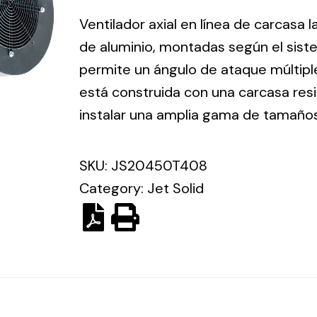
ico.
Ventilador axial en línea de carcasa
de aluminio, montadas según el sist
Ventilation
permite un ángulo de ataque múltiple
está construida con una carcasa res
The
Solar ligh
ting and
incorporation of
instalar una amplia gama de tamaño
Variety of s
rical
Novovent into
solutions for
the group
pment
SKU:
JS20450T408
kinds of nee
meant a greater
lete
Category:
Jet Solid
offer of
ons in
ventilation
ng and
products for
ical
different uses
al for
project
eed