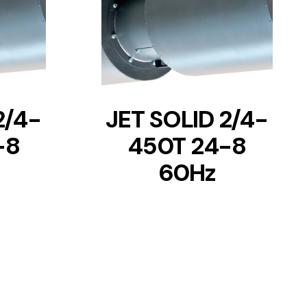
DETAILS
2/4-
JET SOLID 2/4-
-8
450T 24-8
60Hz