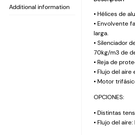
Additional information
• Hélices de al
• Envolvente f
larga.
• Silenciador 
70kg/m3 de de
• Reja de prote
• Flujo del aire
• Motor trifási
OPCIONES:
• Distintas te
• Flujo del aire