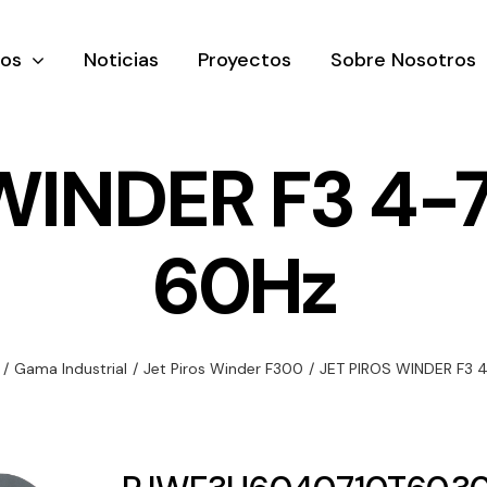
tos
Noticias
Proyectos
Sobre Nosotros
WINDER F3 4-
60Hz
nación y
Ventilación
Iluminaci
rial
Amplia gama de
Solar
rico
ventiladores y
Variedad de
/
Gama Industrial
/
Jet Piros Winder F300
/
JET PIROS WINDER F3 
equipos de
una gama
soluciones
ventilación
oductos de
solares par
industriales
ación y
todo tipo d
al
necesidades