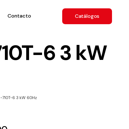
Contacto
Catálogos
710T-6 3 kW
ón
4-710T-6 3 kW 60Hz
a
e
.