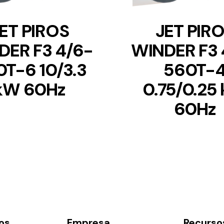
ET PIROS
JET PIR
DER F3 4/6-
WINDER F3 
T-6 10/3.3
560T-
kW 60Hz
0.75/0.25
60Hz
os
Empresa
Recurso