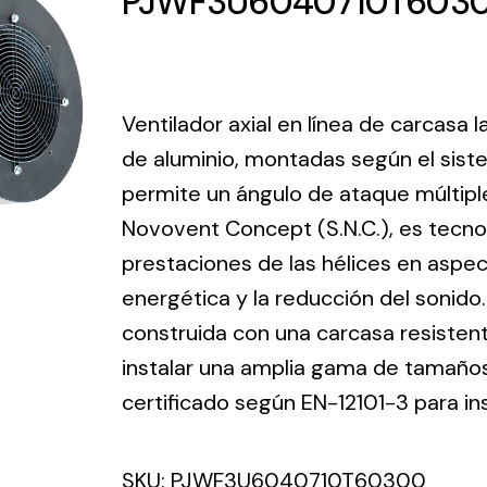
PJWF3U6040710T603
ico.
Ventilation
Ventilador axial en línea de carcasa
The
Solar ligh
de aluminio, montadas según el sist
ting and
incorporation of
permite un ángulo de ataque múltipl
Variety of s
rical
Novovent into
solutions for
Novovent Concept (S.N.C.), es tecno
the group
pment
kinds of nee
meant a greater
prestaciones de las hélices en aspec
lete
offer of
energética y la reducción del sonido
ons in
ventilation
construida con una carcasa resisten
ng and
products for
ical
instalar una amplia gama de tamaños 
different uses
al for
certificado según EN-12101-3 para in
project
eed
SKU:
PJWF3U6040710T60300