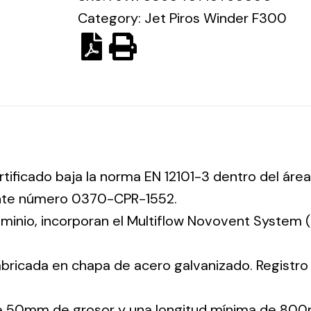
Category:
Jet Piros Winder F300
rtificado baja la norma EN 12101-3 dentro del área
ente número 0370-CPR-1552.
luminio, incorporan el Multiflow Novovent System
abricada en chapa de acero galvanizado. Registr
de 50mm de grosor y una longitud mínima de 800