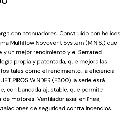
00
 larga con atenuadores. Construido con hélices
ting
ema Multiflow Novovent System (M.N.S.) que
e y un mejor rendimiento y el Serrated
olar
 all
logía propia y patentada, que mejora las
ds.
tos tales como el rendimiento, la eficiencia
. JET PIROS WINDER (F300) la serie está
te, con bancada ajustable, que permite
de motores. Ventilador axial en línea,
stalaciones de seguridad contra incendios.