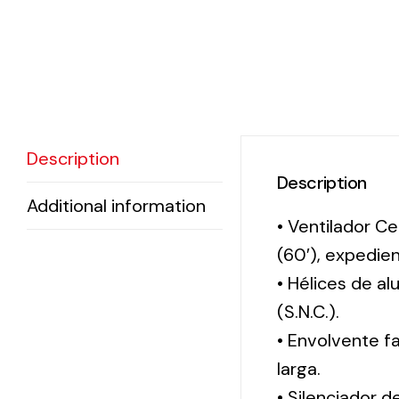
Description
Description
Additional information
• Ventilador Ce
(60′), expedi
• Hélices de a
(S.N.C.).
• Envolvente f
larga.
• Silenciador 