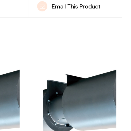
t
Email This Product
DETAILS