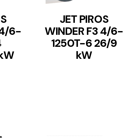
OS
JET PIROS
4/6-
WINDER F3 4/6-
4
1250T-6 26/9
 kW
kW
s