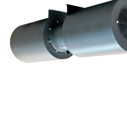
eléctr
Ligh
Elect
Equi
Comp
soluti
lighti
electr
materi
each 
and n