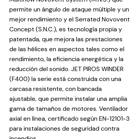
permite un ángulo de ataque múltiple y un
mejor rendimiento y el Serrated Novovent
Ventilation
Concept (S.N.C.), es tecnología propia y
The incorporation of Novovent into the group
patentada, que mejora las prestaciones
meant a greater offer of ventilation products for
different uses
de las hélices en aspectos tales como el
rendimiento, la eficiencia energética y la
reducción del sonido. JET PIROS WINDER
(F400) la serie está construida con una
carcasa resistente, con bancada
Iluminación Solar
ajustable, que permite instalar una amplia
Variedad de soluciones solares para todo tipo
gama de tamaños de motores. Ventilador
de necesidades.
axial en línea, certificado según EN-12101-3
para instalaciones de seguridad contra
incendios.