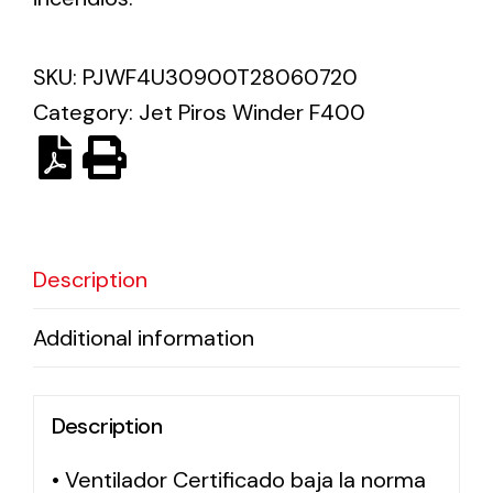
Solar lighting
SKU:
PJWF4U30900T28060720
Variety of solar solutions for all kinds of needs.
Category:
Jet Piros Winder F400
Description
Additional information
Description
• Ventilador Certificado baja la norma