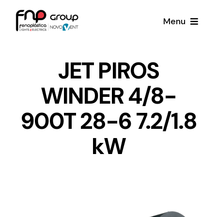
Skip
Menu
to
content
Productos
JET PIROS
WINDER 4/8-
Noticias
900T 28-6 7.2/1.8
Proyectos
kW
Iluminación y Material Eléctrico
Sobre Nosotros
Toda una gama de productos de iluminación y
material eléctrico.
Contacto