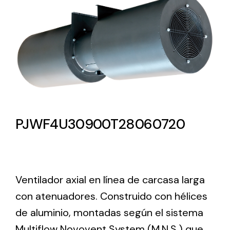
Lighting and Electrical
Equipment
Complete solutions in lighting and electrical
material for each project and need
PJWF4U30900T28060720
Ventilación
Amplia gama de ventiladores y equipos de
Ventilador axial en línea de carcasa larga
ventilación industriales
con atenuadores. Construido con hélices
de aluminio, montadas según el sistema
Multiflow Novovent System (M.N.S.) que