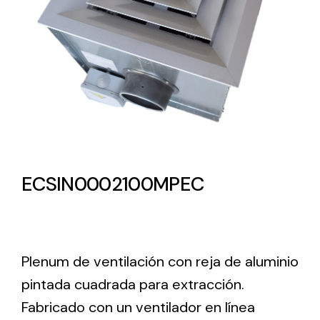
Lighting and Electrical
Equipment
Complete solutions in lighting and electrical
material for each project and need
ECSIN0002100MPEC
Ventilación
Amplia gama de ventiladores y equipos de
Plenum de ventilación con reja de aluminio
ventilación industriales
pintada cuadrada para extracción.
Fabricado con un ventilador en línea