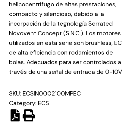
helicocentrífugo de altas prestaciones,
compacto y silencioso, debido a la
Ventilation
incorpación de la tegnología Serrated
The incorporation of Novovent into the group
Novovent Concept (S.N.C.). Los motores
meant a greater offer of ventilation products for
utilizados en esta serie son brushless, EC
different uses
de alta eficiencia con rodamientos de
bolas. Adecuados para ser controlados a
través de una señal de entrada de 0-10V.
SKU:
ECSIN0002100MPEC
Iluminación Solar
Category:
ECS
Variedad de soluciones solares para todo tipo
de necesidades.