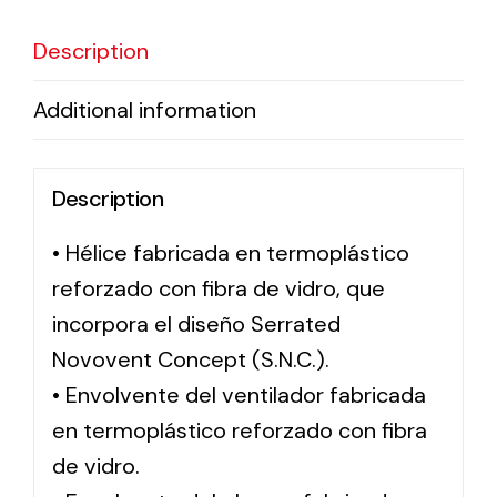
Description
Solar lighting
Additional information
Variety of solar solutions for all kinds of needs.
Description
• Hélice fabricada en termoplástico
reforzado con fibra de vidro, que
incorpora el diseño Serrated
Novovent Concept (S.N.C.).
• Envolvente del ventilador fabricada
en termoplástico reforzado con fibra
de vidro.