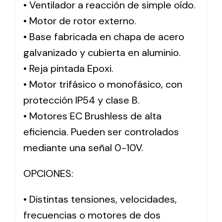
• Ventilador a reacción de simple oído.
• Motor de rotor externo.
Solar lighting
• Base fabricada en chapa de acero
Variety of solar solutions for all kinds of needs.
galvanizado y cubierta en aluminio.
• Reja pintada Epoxi.
• Motor trifásico o monofásico, con
protección IP54 y clase B.
• Motores EC Brushless de alta
eficiencia. Pueden ser controlados
mediante una señal 0-10V.
OPCIONES:
• Distintas tensiones, velocidades,
frecuencias o motores de dos