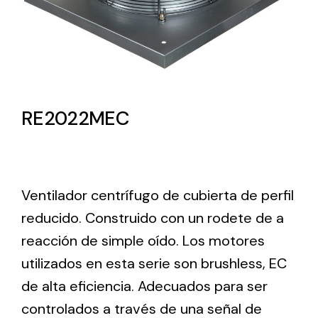
Lighting and Electrical
Equipment
Complete solutions in lighting and electrical
material for each project and need
RE2022MEC
Ventilador centrífugo de cubierta de perfil
reducido. Construido con un rodete de a
Ventilación
reacción de simple oído. Los motores
Amplia gama de ventiladores y equipos de
ventilación industriales
utilizados en esta serie son brushless, EC
de alta eficiencia. Adecuados para ser
controlados a través de una señal de