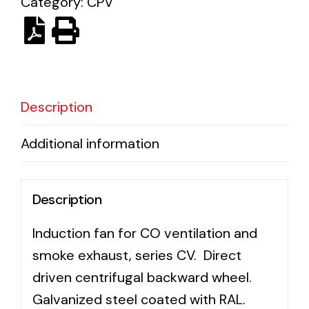
Category:
CPV
Ventilation
The incorporation of Novovent into the group
meant a greater offer of ventilation products for
different uses
Description
Additional information
Description
Iluminación Solar
Induction fan for CO ventilation and
Variedad de soluciones solares para todo tipo
smoke exhaust, series CV. Direct
de necesidades.
driven centrifugal backward wheel.
Galvanized steel coated with RAL.