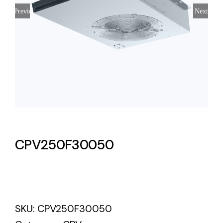
Previous
Next
Lighting and Electrical
Equipment
Complete solutions in lighting and electrical
material for each project and need
CPV250F30050
Ventilación
Amplia gama de ventiladores y equipos de
ventilación industriales
SKU:
CPV250F30050