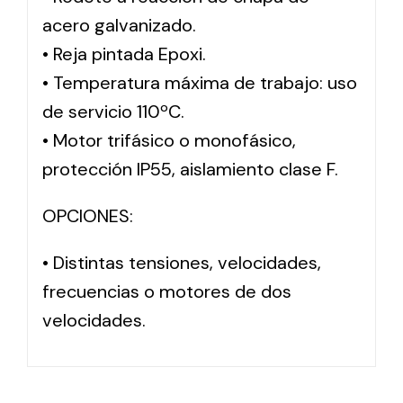
acero galvanizado.
• Reja pintada Epoxi.
Solar lighting
• Temperatura máxima de trabajo: uso
Variety of solar solutions for all kinds of needs.
de servicio 110ºC.
• Motor trifásico o monofásico,
protección IP55, aislamiento clase F.
OPCIONES:
• Distintas tensiones, velocidades,
frecuencias o motores de dos
velocidades.