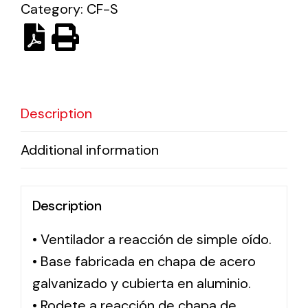
Category:
CF-S
Ventilation
The incorporation of Novovent into the group
meant a greater offer of ventilation products for
different uses
Description
Additional information
Description
Iluminación Solar
• Ventilador a reacción de simple oído.
Variedad de soluciones solares para todo tipo
de necesidades.
• Base fabricada en chapa de acero
galvanizado y cubierta en aluminio.
• Rodete a reacción de chapa de