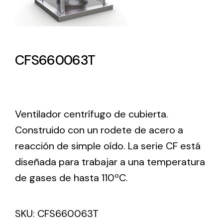
Lighting and Electrical
Equipment
CFS660063T
Complete solutions in lighting and electrical
material for each project and need
Ventilador centrífugo de cubierta.
Construido con un rodete de acero a
reacción de simple oído. La serie CF está
Ventilación
diseñada para trabajar a una temperatura
Amplia gama de ventiladores y equipos de
de gases de hasta 110ºC.
ventilación industriales
SKU:
CFS660063T