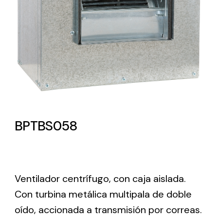
Lighting and Electrical
Equipment
Complete solutions in lighting and electrical
material for each project and need
BPTBS058
Ventilación
Amplia gama de ventiladores y equipos de
Ventilador centrífugo, con caja aislada.
ventilación industriales
Con turbina metálica multipala de doble
oído, accionada a transmisión por correas.