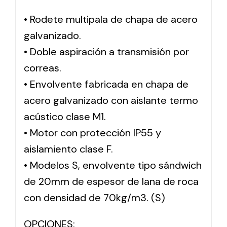
• Rodete multipala de chapa de acero
Solar lighting
galvanizado.
Variety of solar solutions for all kinds of needs.
• Doble aspiración a transmisión por
correas.
• Envolvente fabricada en chapa de
acero galvanizado con aislante termo
acústico clase M1.
• Motor con protección IP55 y
aislamiento clase F.
• Modelos S, envolvente tipo sándwich
de 20mm de espesor de lana de roca
con densidad de 70kg/m3. (S)
OPCIONES: