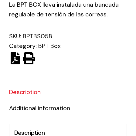
La BPT BOX lleva instalada una bancada
regulable de tensión de las correas.
Ventilation
The incorporation of Novovent into the group
SKU:
BPTBS058
meant a greater offer of ventilation products for
different uses
Category:
BPT Box
Description
Iluminación Solar
Variedad de soluciones solares para todo tipo
Additional information
de necesidades.
Description