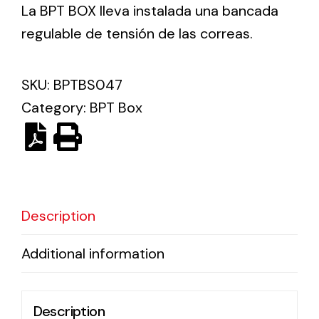
La BPT BOX lleva instalada una bancada
regulable de tensión de las correas.
Ventilation
The incorporation of Novovent into the group
SKU:
BPTBS047
meant a greater offer of ventilation products for
different uses
Category:
BPT Box
Description
Iluminación Solar
Variedad de soluciones solares para todo tipo
Additional information
de necesidades.
Description