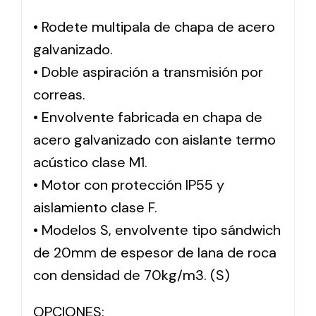
• Rodete multipala de chapa de acero
Solar lighting
galvanizado.
Variety of solar solutions for all kinds of needs.
• Doble aspiración a transmisión por
correas.
• Envolvente fabricada en chapa de
acero galvanizado con aislante termo
acústico clase M1.
• Motor con protección IP55 y
aislamiento clase F.
• Modelos S, envolvente tipo sándwich
de 20mm de espesor de lana de roca
con densidad de 70kg/m3. (S)
OPCIONES: