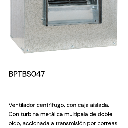
Lighting and Electrical
Equipment
Complete solutions in lighting and electrical
material for each project and need
BPTBS047
Ventilación
Amplia gama de ventiladores y equipos de
Ventilador centrífugo, con caja aislada.
ventilación industriales
Con turbina metálica multipala de doble
oído, accionada a transmisión por correas.