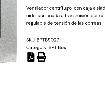
ico.
Ventilador centrífugo, con caja aisla
oído, accionada a transmisión por co
Ventilation
regulable de tensión de las correas.
The
Solar ligh
ting and
incorporation of
SKU:
BPTBS027
Variety of s
rical
Novovent into
Category:
BPT Box
solutions for
the group
pment
kinds of nee
meant a greater
lete
offer of
ons in
ventilation
ng and
products for
ical
different uses
al for
project
eed