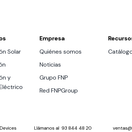
os
Empresa
Recurso
ón Solar
Quiénes somos
Catálog
ión
Noticias
ón y
Grupo FNP
Eléctrico
Red FNPGroup
Devices
Llámanos al
93 844 48 20
ventas@