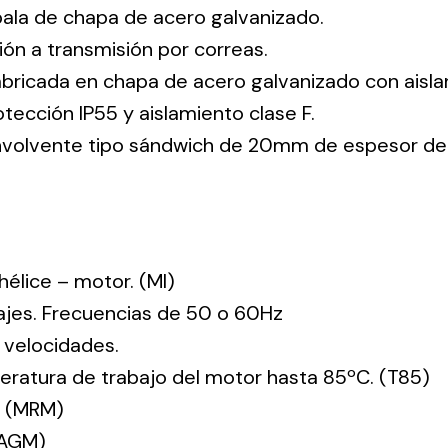
pala de chapa de acero galvanizado.
ión a transmisión por correas.
abricada en chapa de acero galvanizado con aisla
tección IP55 y aislamiento clase F.
envolvente tipo sándwich de 20mm de espesor de
: hélice – motor. (MI)
tajes. Frecuencias de 50 o 60Hz
 velocidades.
ratura de trabajo del motor hasta 85ºC. (T85)
. (MRM)
(AGM)