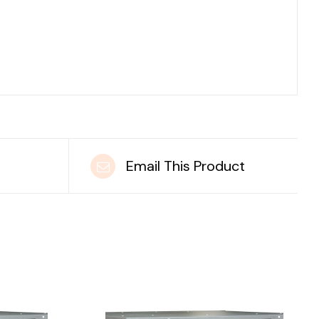
t
Email This Product