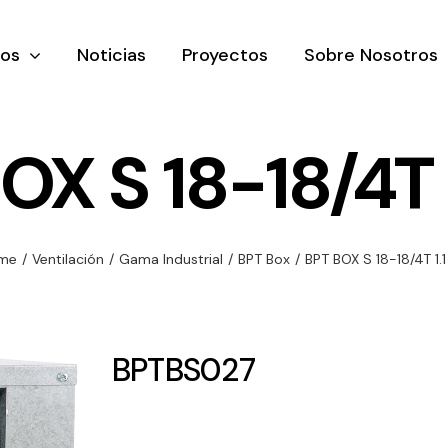
tos
Noticias
Proyectos
Sobre Nosotros
OX S 18-18/4T 
nación y
Ventilación
Iluminaci
me
/
Ventilación
/
Gama Industrial
/
BPT Box
/
BPT BOX S 18-18/4T 1.
rial
Amplia gama de
Solar
rico
ventiladores y
Variedad de
equipos de
una gama
soluciones
BPTBS027
ventilación
oductos de
solares par
industriales
ación y
todo tipo d
al
necesidades