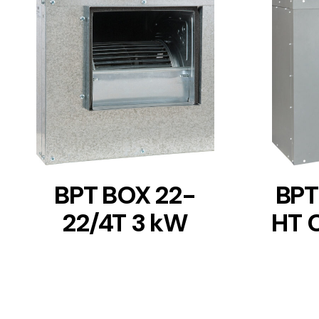
DETAILS
BPT BOX 22-
BPT
22/4T 3 kW
HT 