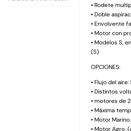
• Rodete multi
• Doble aspirac
• Envolvente f
• Motor con pro
• Modelos S, 
(S)
OPCIONES:
• Flujo del aire
• Distintos vol
• motores de 2
• Máxima tempe
• Motor Marino
• Motor Agro. 