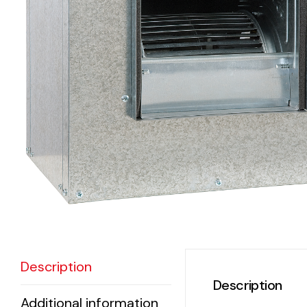
eléctr
Ligh
Elect
Equi
Comp
soluti
lighti
electr
materi
Description
each 
Description
and n
Additional information