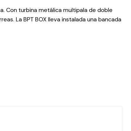
da. Con turbina metálica multipala de doble
rreas. La BPT BOX lleva instalada una bancada
ting
olar
 all
ds.