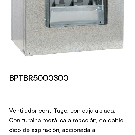
Lighting and Electrical
Equipment
Complete solutions in lighting and electrical
material for each project and need
BPTBR5000300
Ventilación
Amplia gama de ventiladores y equipos de
Ventilador centrífugo, con caja aislada.
ventilación industriales
Con turbina metálica a reacción, de doble
oído de aspiración, accionada a