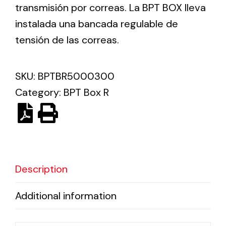
transmisión por correas. La BPT BOX lleva
instalada una bancada regulable de
Ventilation
tensión de las correas.
The incorporation of Novovent into the group
meant a greater offer of ventilation products for
different uses
SKU:
BPTBR5000300
Category:
BPT Box R
Iluminación Solar
Description
Variedad de soluciones solares para todo tipo
de necesidades.
Additional information