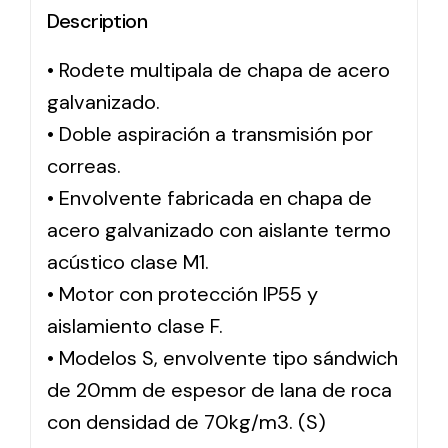
Description
Solar lighting
• Rodete multipala de chapa de acero
Variety of solar solutions for all kinds of needs.
galvanizado.
• Doble aspiración a transmisión por
correas.
• Envolvente fabricada en chapa de
acero galvanizado con aislante termo
acústico clase M1.
• Motor con protección IP55 y
aislamiento clase F.
• Modelos S, envolvente tipo sándwich
de 20mm de espesor de lana de roca
con densidad de 70kg/m3. (S)