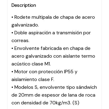
Description
Solar lighting
• Rodete multipala de chapa de acero
Variety of solar solutions for all kinds of needs.
galvanizado.
• Doble aspiración a transmisión por
correas.
• Envolvente fabricada en chapa de
acero galvanizado con aislante termo
acústico clase M1.
• Motor con protección IP55 y
aislamiento clase F.
• Modelos S, envolvente tipo sándwich
de 20mm de espesor de lana de roca
con densidad de 70kg/m3. (S)