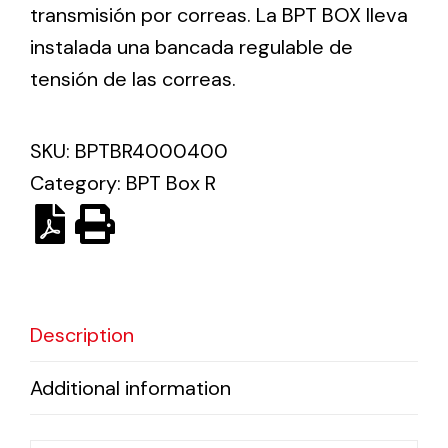
transmisión por correas. La BPT BOX lleva
instalada una bancada regulable de
Ventilation
tensión de las correas.
The incorporation of Novovent into the group
meant a greater offer of ventilation products for
different uses
SKU:
BPTBR4000400
Category:
BPT Box R
Iluminación Solar
Description
Variedad de soluciones solares para todo tipo
de necesidades.
Additional information