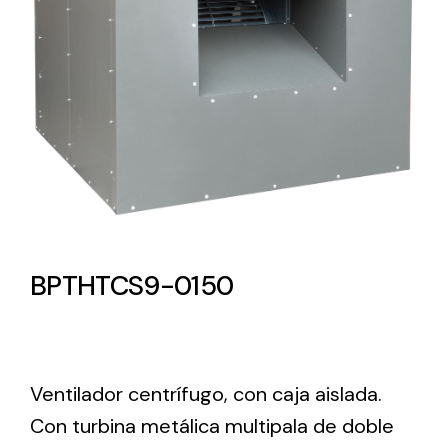
Lighting and Electrical
Equipment
Complete solutions in lighting and electrical
material for each project and need
BPTHTCS9-0150
Ventilación
Amplia gama de ventiladores y equipos de
ventilación industriales
Ventilador centrífugo, con caja aislada.
Con turbina metálica multipala de doble