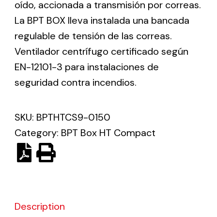
oído, accionada a transmisión por correas.
La BPT BOX lleva instalada una bancada
Ventilation
regulable de tensión de las correas.
The incorporation of Novovent into the group
Ventilador centrífugo certificado según
meant a greater offer of ventilation products for
EN-12101-3 para instalaciones de
different uses
seguridad contra incendios.
SKU:
BPTHTCS9-0150
Category:
BPT Box HT Compact
Iluminación Solar
Variedad de soluciones solares para todo tipo
de necesidades.
Description