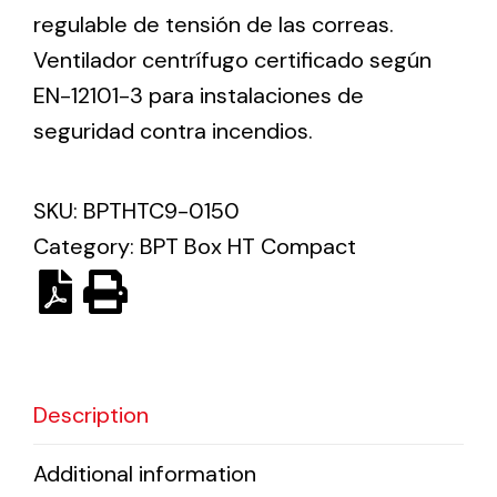
regulable de tensión de las correas.
Ventilador centrífugo certificado según
Ventilation
EN-12101-3 para instalaciones de
The incorporation of Novovent into the group
seguridad contra incendios.
meant a greater offer of ventilation products for
different uses
SKU:
BPTHTC9-0150
Category:
BPT Box HT Compact
Iluminación Solar
Variedad de soluciones solares para todo tipo
de necesidades.
Description
Additional information