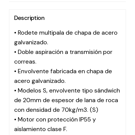
Description
Solar lighting
Variety of solar solutions for all kinds of needs.
• Rodete multipala de chapa de acero
galvanizado.
• Doble aspiración a transmisión por
correas.
• Envolvente fabricada en chapa de
acero galvanizado.
• Modelos S, envolvente tipo sándwich
de 20mm de espesor de lana de roca
con densidad de 70kg/m3. (S)
• Motor con protección IP55 y
aislamiento clase F.