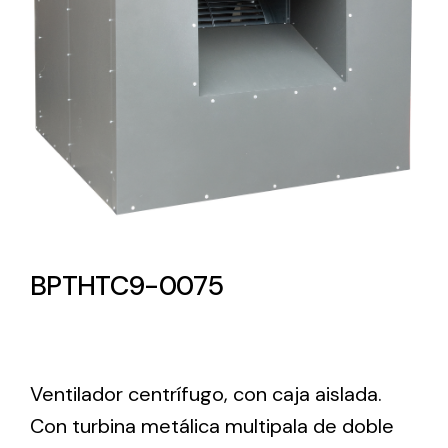
Lighting and Electrical
Equipment
Complete solutions in lighting and electrical
material for each project and need
BPTHTC9-0075
Ventilación
Amplia gama de ventiladores y equipos de
ventilación industriales
Ventilador centrífugo, con caja aislada.
Con turbina metálica multipala de doble