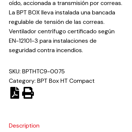
oído, accionada a transmisión por correas.
La BPT BOX lleva instalada una bancada
Ventilation
regulable de tensión de las correas.
The incorporation of Novovent into the group
Ventilador centrífugo certificado según
meant a greater offer of ventilation products for
EN-12101-3 para instalaciones de
different uses
seguridad contra incendios.
SKU:
BPTHTC9-0075
Category:
BPT Box HT Compact
Iluminación Solar
Variedad de soluciones solares para todo tipo
de necesidades.
Description