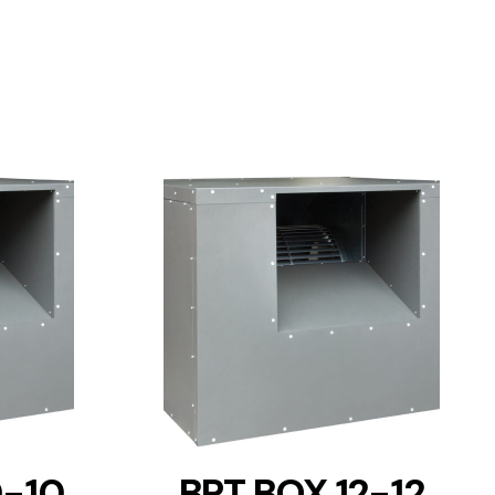
DETAILS
0-10
BPT BOX 12-12