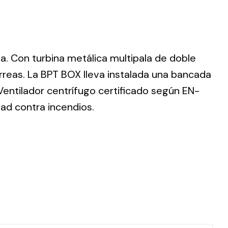
da. Con turbina metálica multipala de doble
ting
rreas. La BPT BOX lleva instalada una bancada
 Ventilador centrífugo certificado según EN-
olar
 all
dad contra incendios.
ds.