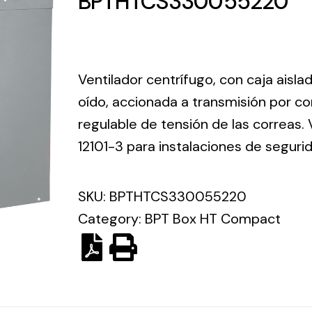
BPTHTCS330055220
ico.
Ventilation
Ventilador centrífugo, con caja aisla
The
Solar ligh
oído, accionada a transmisión por co
ting and
incorporation of
regulable de tensión de las correas.
Variety of s
rical
Novovent into
solutions for
12101-3 para instalaciones de seguri
the group
pment
kinds of nee
meant a greater
lete
offer of
SKU:
BPTHTCS330055220
ons in
ventilation
ng and
Category:
BPT Box HT Compact
products for
ical
different uses
al for
project
eed