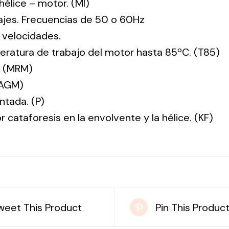
: hélice – motor. (MI)
tajes. Frecuencias de 50 o 60Hz
 velocidades.
ratura de trabajo del motor hasta 85ºC. (T85)
. (MRM)
(AGM)
ntada. (P)
r cataforesis en la envolvente y la hélice. (KF)
weet This Product
Pin This Produc