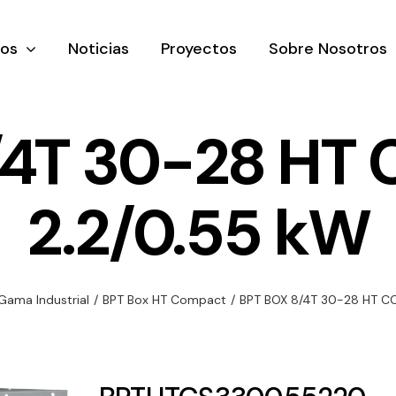
tos
Noticias
Proyectos
Sobre Nosotros
/4T 30-28 HT
2.2/0.55 kW
nación y
Ventilación
Iluminaci
rial
Amplia gama de
Solar
rico
ventiladores y
Variedad de
Gama Industrial
/
BPT Box HT Compact
/
BPT BOX 8/4T 30-28 HT C
equipos de
una gama
soluciones
ventilación
oductos de
solares par
industriales
ación y
todo tipo d
al
necesidades