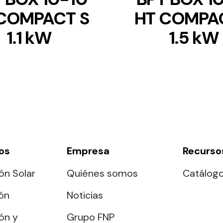
COMPACT S
HT COMPA
1.1 kW
1.5 kW
os
Empresa
Recurso
ón Solar
Quiénes somos
Catálog
ión
Noticias
ón y
Grupo FNP