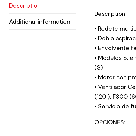
Description
Description
Additional information
• Rodete multi
• Doble aspirac
• Envolvente f
• Modelos S, 
(S)
• Motor con pro
• Ventilador Ce
(120′), F300 (
• Servicio de 
OPCIONES: