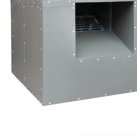
eléctr
Ligh
Elect
Equi
Comp
soluti
lighti
electr
materi
each 
and n