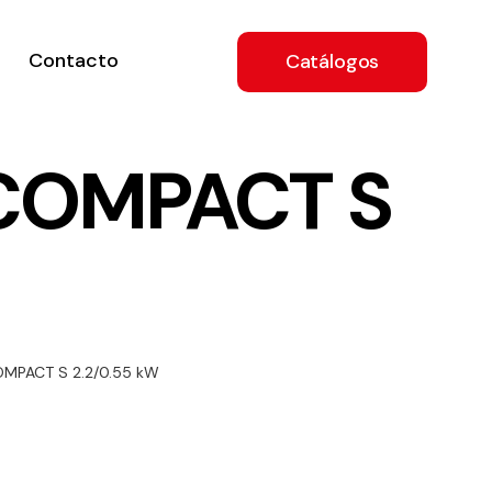
Contacto
Catálogos
 COMPACT S
ón
OMPACT S 2.2/0.55 kW
a
e
.