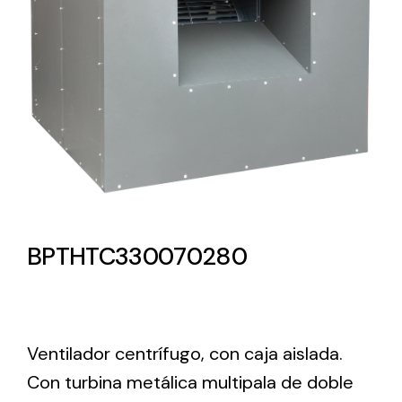
Lighting and Electrical
Equipment
Complete solutions in lighting and electrical
material for each project and need
BPTHTC330070280
Ventilación
Amplia gama de ventiladores y equipos de
ventilación industriales
Ventilador centrífugo, con caja aislada.
Con turbina metálica multipala de doble