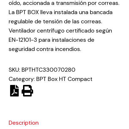
oído, accionada a transmisión por correas.
La BPT BOX lleva instalada una bancada
Ventilation
regulable de tensión de las correas.
The incorporation of Novovent into the group
Ventilador centrífugo certificado según
meant a greater offer of ventilation products for
EN-12101-3 para instalaciones de
different uses
seguridad contra incendios.
SKU:
BPTHTC330070280
Category:
BPT Box HT Compact
Iluminación Solar
Variedad de soluciones solares para todo tipo
de necesidades.
Description