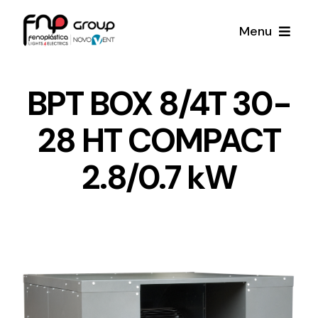
Skip
Menu
to
content
Productos
BPT BOX 8/4T 30-
28 HT COMPACT
Noticias
2.8/0.7 kW
Proyectos
Iluminación y Material Eléctrico
Sobre Nosotros
Toda una gama de productos de iluminación y
material eléctrico.
Contacto