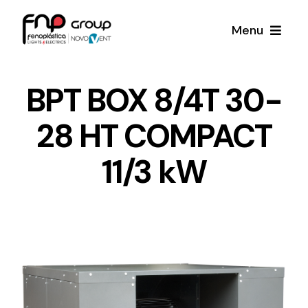
Skip
Menu
to
content
Productos
BPT BOX 8/4T 30-
28 HT COMPACT
Noticias
11/3 kW
Proyectos
Iluminación y Material Eléctrico
Sobre Nosotros
Toda una gama de productos de iluminación y
material eléctrico.
Contacto