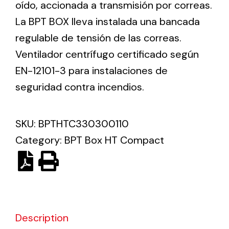
oído, accionada a transmisión por correas.
La BPT BOX lleva instalada una bancada
Ventilation
regulable de tensión de las correas.
The incorporation of Novovent into the group
Ventilador centrífugo certificado según
meant a greater offer of ventilation products for
EN-12101-3 para instalaciones de
different uses
seguridad contra incendios.
SKU:
BPTHTC330300110
Category:
BPT Box HT Compact
Iluminación Solar
Variedad de soluciones solares para todo tipo
de necesidades.
Description