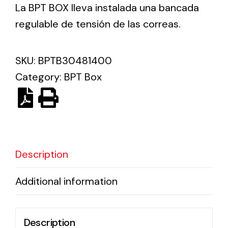
La BPT BOX lleva instalada una bancada
regulable de tensión de las correas.
Ventilation
The incorporation of Novovent into the group
SKU:
BPTB30481400
meant a greater offer of ventilation products for
different uses
Category:
BPT Box
Description
Iluminación Solar
Variedad de soluciones solares para todo tipo
Additional information
de necesidades.
Description