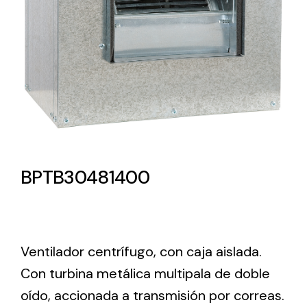
Lighting and Electrical
Equipment
Complete solutions in lighting and electrical
material for each project and need
BPTB30481400
Ventilación
Amplia gama de ventiladores y equipos de
Ventilador centrífugo, con caja aislada.
ventilación industriales
Con turbina metálica multipala de doble
oído, accionada a transmisión por correas.