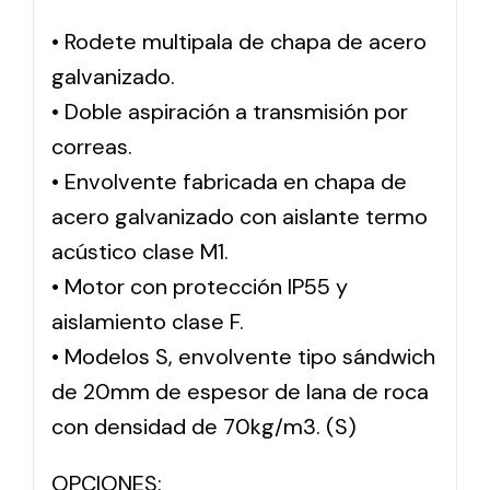
• Rodete multipala de chapa de acero
Solar lighting
galvanizado.
Variety of solar solutions for all kinds of needs.
• Doble aspiración a transmisión por
correas.
• Envolvente fabricada en chapa de
acero galvanizado con aislante termo
acústico clase M1.
• Motor con protección IP55 y
aislamiento clase F.
• Modelos S, envolvente tipo sándwich
de 20mm de espesor de lana de roca
con densidad de 70kg/m3. (S)
OPCIONES: