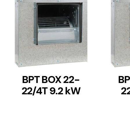
DETAILS
BPT BOX 22-
BP
22/4T 9.2 kW
2