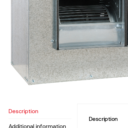
eléctr
Ligh
Elect
Equi
Comp
soluti
lighti
electr
materi
Description
each 
Description
and n
Additional information