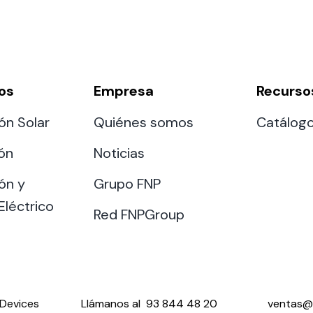
os
Empresa
Recurso
ón Solar
Quiénes somos
Catálog
ión
Noticias
ón y
Grupo FNP
Eléctrico
Red FNPGroup
Devices
Llámanos al
93 844 48 20
ventas@