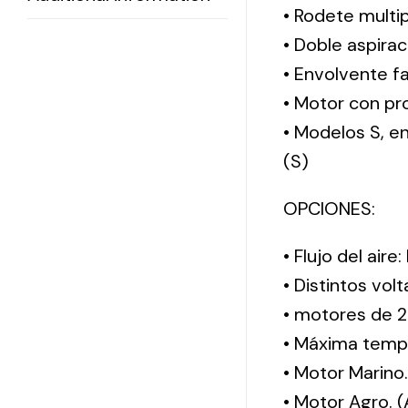
• Rodete multi
• Doble aspirac
• Envolvente f
• Motor con pro
• Modelos S, 
(S)
OPCIONES:
• Flujo del aire
• Distintos vol
• motores de 2
• Máxima tempe
• Motor Marino
• Motor Agro. 