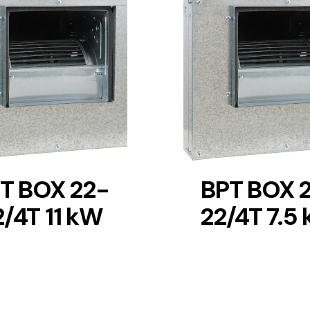
DETAILS
DETAILS
T BOX 22-
BPT BOX 
2/4T 11 kW
22/4T 7.5