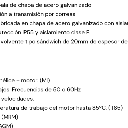
pala de chapa de acero galvanizado.
ión a transmisión por correas.
abricada en chapa de acero galvanizado con aisla
tección IP55 y aislamiento clase F.
envolvente tipo sándwich de 20mm de espesor de
: hélice – motor. (MI)
tajes. Frecuencias de 50 o 60Hz
 velocidades.
ratura de trabajo del motor hasta 85ºC. (T85)
. (MRM)
(AGM)