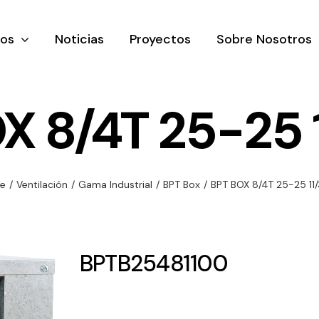
tos
Noticias
Proyectos
Sobre Nosotros
X 8/4T 25-25 
nación y
Ventilación
Iluminaci
e
/
Ventilación
/
Gama Industrial
/
BPT Box
/
BPT BOX 8/4T 25-25 11
rial
Amplia gama de
Solar
rico
ventiladores y
Variedad de
equipos de
una gama
soluciones
BPTB25481100
ventilación
oductos de
solares par
industriales
ación y
todo tipo d
al
necesidades