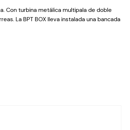
da. Con turbina metálica multipala de doble
rreas. La BPT BOX lleva instalada una bancada
ting
olar
 all
ds.