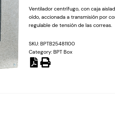
ico.
Ventilador centrífugo, con caja aisla
oído, accionada a transmisión por co
Ventilation
regulable de tensión de las correas.
The
Solar ligh
ting and
incorporation of
SKU:
BPTB25481100
Variety of s
rical
Novovent into
Category:
BPT Box
solutions for
the group
pment
kinds of nee
meant a greater
lete
offer of
ons in
ventilation
ng and
products for
ical
different uses
al for
project
eed