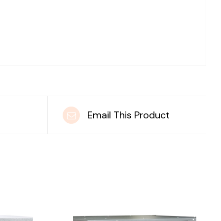
t
Email This Product