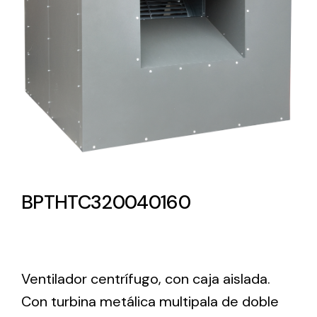
Lighting and Electrical
Equipment
Complete solutions in lighting and electrical
material for each project and need
BPTHTC320040160
Ventilación
Amplia gama de ventiladores y equipos de
ventilación industriales
Ventilador centrífugo, con caja aislada.
Con turbina metálica multipala de doble