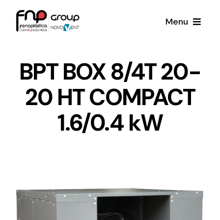
Skip
Menu
to
content
Productos
BPT BOX 8/4T 20-
20 HT COMPACT
Noticias
1.6/0.4 kW
Proyectos
Iluminación y Material Eléctrico
Sobre Nosotros
Toda una gama de productos de iluminación y
material eléctrico.
Contacto