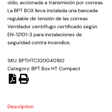
oído, accionada a transmisión por correas.
La BPT BOX lleva instalada una bancada
Ventilation
regulable de tensión de las correas.
The incorporation of Novovent into the group
Ventilador centrífugo certificado según
meant a greater offer of ventilation products for
EN-12101-3 para instalaciones de
different uses
seguridad contra incendios.
SKU:
BPTHTC320040160
Category:
BPT Box HT Compact
Iluminación Solar
Variedad de soluciones solares para todo tipo
de necesidades.
Description