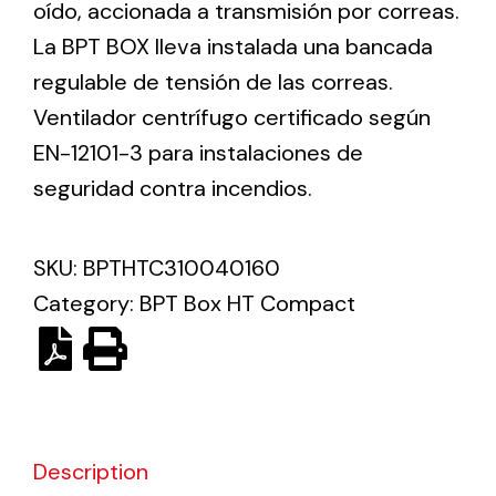
oído, accionada a transmisión por correas.
La BPT BOX lleva instalada una bancada
Ventilation
regulable de tensión de las correas.
The incorporation of Novovent into the group
Ventilador centrífugo certificado según
meant a greater offer of ventilation products for
EN-12101-3 para instalaciones de
different uses
seguridad contra incendios.
SKU:
BPTHTC310040160
Category:
BPT Box HT Compact
Iluminación Solar
Variedad de soluciones solares para todo tipo
de necesidades.
Description