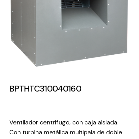
Lighting and Electrical
Equipment
Complete solutions in lighting and electrical
material for each project and need
BPTHTC310040160
Ventilación
Amplia gama de ventiladores y equipos de
ventilación industriales
Ventilador centrífugo, con caja aislada.
Con turbina metálica multipala de doble