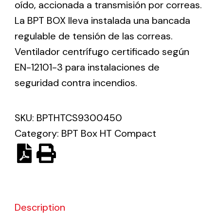
oído, accionada a transmisión por correas.
La BPT BOX lleva instalada una bancada
Ventilation
regulable de tensión de las correas.
The incorporation of Novovent into the group
Ventilador centrífugo certificado según
meant a greater offer of ventilation products for
EN-12101-3 para instalaciones de
different uses
seguridad contra incendios.
SKU:
BPTHTCS9300450
Category:
BPT Box HT Compact
Iluminación Solar
Variedad de soluciones solares para todo tipo
de necesidades.
Description