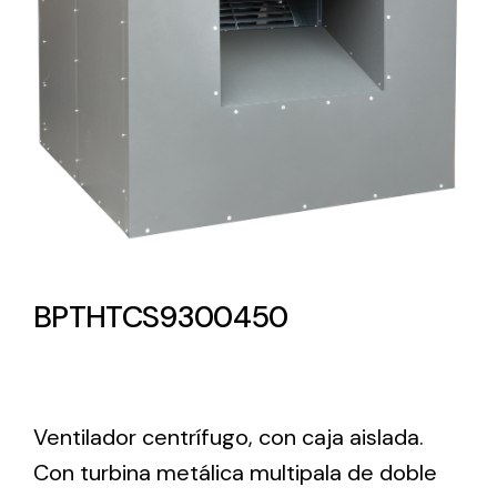
Lighting and Electrical
Equipment
Complete solutions in lighting and electrical
material for each project and need
BPTHTCS9300450
Ventilación
Amplia gama de ventiladores y equipos de
ventilación industriales
Ventilador centrífugo, con caja aislada.
Con turbina metálica multipala de doble