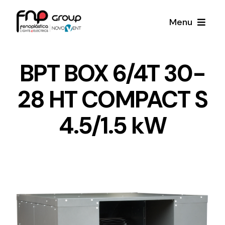
Skip
Menu
to
content
Productos
BPT BOX 6/4T 30-
28 HT COMPACT S
Noticias
4.5/1.5 kW
Proyectos
Iluminación y Material Eléctrico
Sobre Nosotros
Toda una gama de productos de iluminación y
material eléctrico.
Contacto