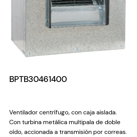
Lighting and Electrical
Equipment
Complete solutions in lighting and electrical
material for each project and need
BPTB30461400
Ventilación
Amplia gama de ventiladores y equipos de
Ventilador centrífugo, con caja aislada.
ventilación industriales
Con turbina metálica multipala de doble
oído, accionada a transmisión por correas.