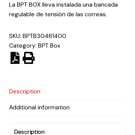
La BPT BOX lleva instalada una bancada
regulable de tensión de las correas.
Ventilation
The incorporation of Novovent into the group
SKU:
BPTB30461400
meant a greater offer of ventilation products for
different uses
Category:
BPT Box
Description
Iluminación Solar
Variedad de soluciones solares para todo tipo
Additional information
de necesidades.
Description