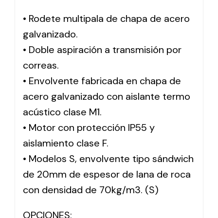
• Rodete multipala de chapa de acero
Solar lighting
galvanizado.
Variety of solar solutions for all kinds of needs.
• Doble aspiración a transmisión por
correas.
• Envolvente fabricada en chapa de
acero galvanizado con aislante termo
acústico clase M1.
• Motor con protección IP55 y
aislamiento clase F.
• Modelos S, envolvente tipo sándwich
de 20mm de espesor de lana de roca
con densidad de 70kg/m3. (S)
OPCIONES: