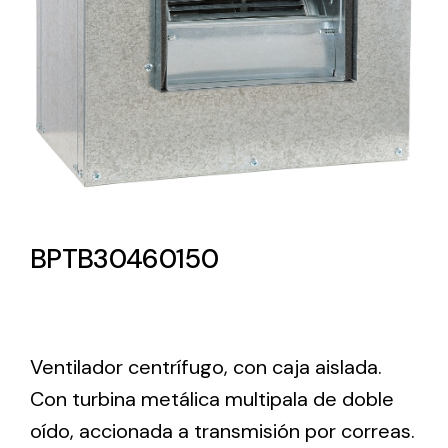
Lighting and Electrical
Equipment
Complete solutions in lighting and electrical
material for each project and need
BPTB30460150
Ventilación
Amplia gama de ventiladores y equipos de
Ventilador centrífugo, con caja aislada.
ventilación industriales
Con turbina metálica multipala de doble
oído, accionada a transmisión por correas.