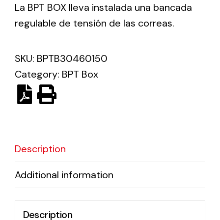
La BPT BOX lleva instalada una bancada
regulable de tensión de las correas.
Ventilation
The incorporation of Novovent into the group
SKU:
BPTB30460150
meant a greater offer of ventilation products for
different uses
Category:
BPT Box
Description
Iluminación Solar
Variedad de soluciones solares para todo tipo
Additional information
de necesidades.
Description