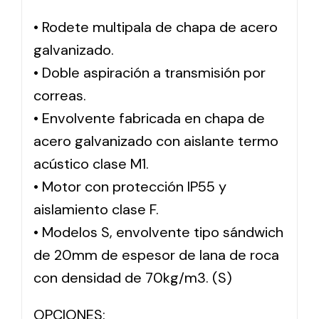
• Rodete multipala de chapa de acero
Solar lighting
galvanizado.
Variety of solar solutions for all kinds of needs.
• Doble aspiración a transmisión por
correas.
• Envolvente fabricada en chapa de
acero galvanizado con aislante termo
acústico clase M1.
• Motor con protección IP55 y
aislamiento clase F.
• Modelos S, envolvente tipo sándwich
de 20mm de espesor de lana de roca
con densidad de 70kg/m3. (S)
OPCIONES: