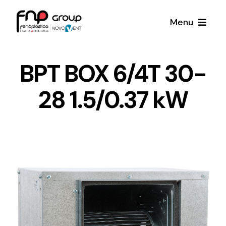
Skip
Menu
to
content
Productos
BPT BOX 6/4T 30-
28 1.5/0.37 kW
Noticias
Proyectos
Iluminación y Material Eléctrico
Sobre Nosotros
Toda una gama de productos de iluminación y
material eléctrico.
Contacto