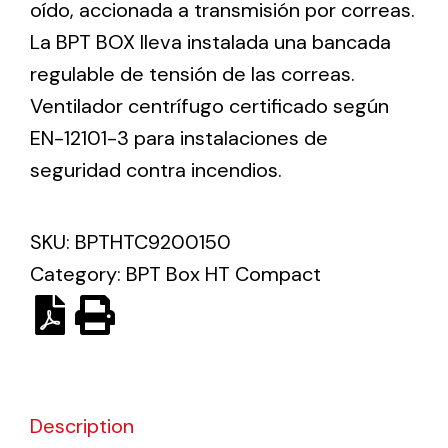
oído, accionada a transmisión por correas.
La BPT BOX lleva instalada una bancada
Ventilation
regulable de tensión de las correas.
The incorporation of Novovent into the group
Ventilador centrífugo certificado según
meant a greater offer of ventilation products for
EN-12101-3 para instalaciones de
different uses
seguridad contra incendios.
SKU:
BPTHTC9200150
Category:
BPT Box HT Compact
Iluminación Solar
Variedad de soluciones solares para todo tipo
de necesidades.
Description