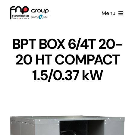
Skip
Menu
to
content
Productos
BPT BOX 6/4T 20-
20 HT COMPACT
Noticias
1.5/0.37 kW
Proyectos
Iluminación y Material Eléctrico
Sobre Nosotros
Toda una gama de productos de iluminación y
material eléctrico.
Contacto