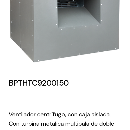
Lighting and Electrical
Equipment
Complete solutions in lighting and electrical
material for each project and need
BPTHTC9200150
Ventilación
Amplia gama de ventiladores y equipos de
ventilación industriales
Ventilador centrífugo, con caja aislada.
Con turbina metálica multipala de doble