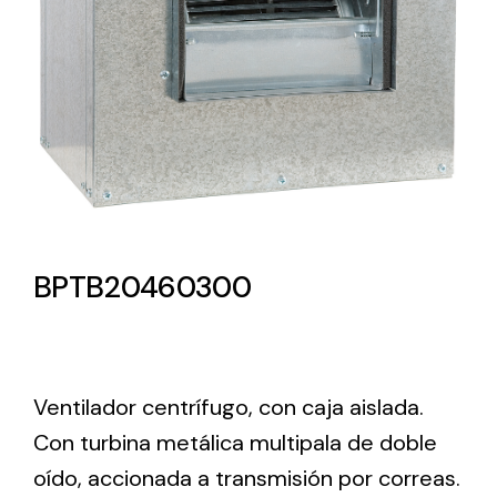
Lighting and Electrical
Equipment
Complete solutions in lighting and electrical
material for each project and need
BPTB20460300
Ventilación
Amplia gama de ventiladores y equipos de
Ventilador centrífugo, con caja aislada.
ventilación industriales
Con turbina metálica multipala de doble
oído, accionada a transmisión por correas.