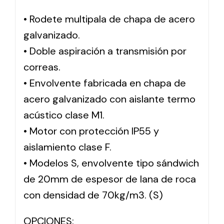
• Rodete multipala de chapa de acero
Solar lighting
galvanizado.
Variety of solar solutions for all kinds of needs.
• Doble aspiración a transmisión por
correas.
• Envolvente fabricada en chapa de
acero galvanizado con aislante termo
acústico clase M1.
• Motor con protección IP55 y
aislamiento clase F.
• Modelos S, envolvente tipo sándwich
de 20mm de espesor de lana de roca
con densidad de 70kg/m3. (S)
OPCIONES: