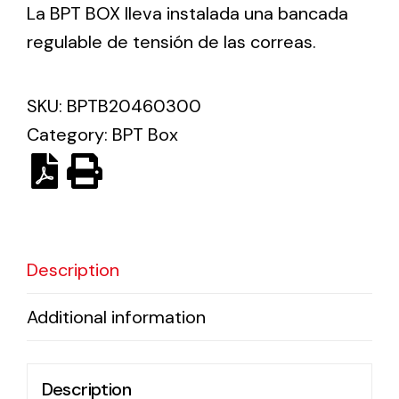
La BPT BOX lleva instalada una bancada
regulable de tensión de las correas.
Ventilation
The incorporation of Novovent into the group
SKU:
BPTB20460300
meant a greater offer of ventilation products for
different uses
Category:
BPT Box
Description
Iluminación Solar
Variedad de soluciones solares para todo tipo
Additional information
de necesidades.
Description