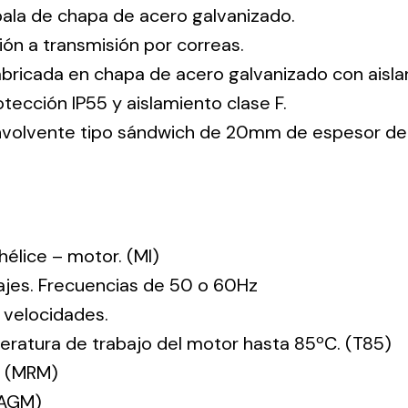
pala de chapa de acero galvanizado.
ión a transmisión por correas.
abricada en chapa de acero galvanizado con aisla
tección IP55 y aislamiento clase F.
envolvente tipo sándwich de 20mm de espesor de
: hélice – motor. (MI)
tajes. Frecuencias de 50 o 60Hz
 velocidades.
ratura de trabajo del motor hasta 85ºC. (T85)
. (MRM)
(AGM)