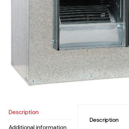
eléctr
Ligh
Elect
Equi
Comp
soluti
lighti
electr
materi
Description
each 
Description
and n
Additional information