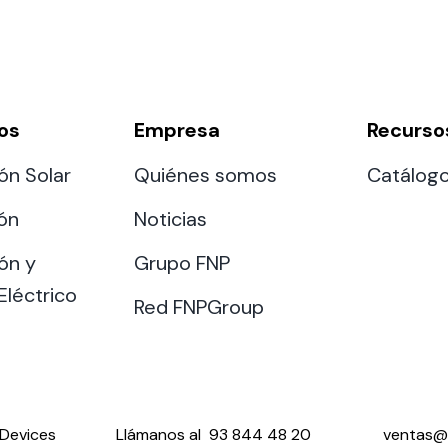
os
Empresa
Recurso
ón Solar
Quiénes somos
Catálog
ión
Noticias
ón y
Grupo FNP
Eléctrico
Red FNPGroup
Devices
Llámanos al
93 844 48 20
ventas@