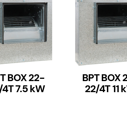
DETAILS
DETAILS
T BOX 22-
BPT BOX 
/4T 7.5 kW
22/4T 11 