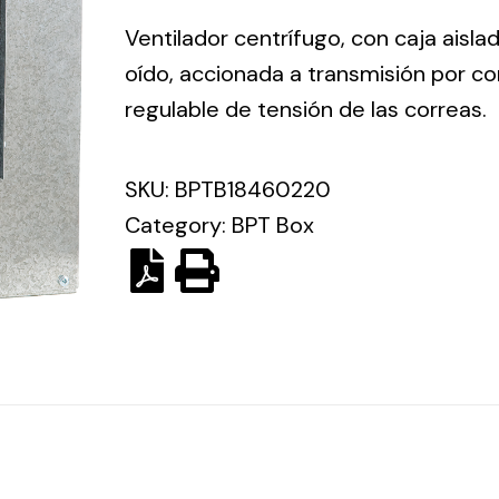
ico.
Ventilador centrífugo, con caja aisla
oído, accionada a transmisión por co
Ventilation
regulable de tensión de las correas.
The
Solar ligh
ting and
incorporation of
SKU:
BPTB18460220
Variety of s
rical
Novovent into
Category:
BPT Box
solutions for
the group
pment
kinds of nee
meant a greater
lete
offer of
ons in
ventilation
ng and
products for
ical
different uses
al for
project
eed