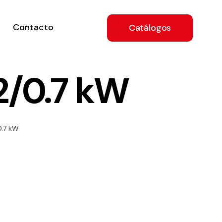
Contacto
Catálogos
2/0.7 kW
ón
0.7 kW
a
e
.