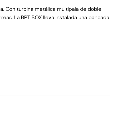
da. Con turbina metálica multipala de doble
rreas. La BPT BOX lleva instalada una bancada
ting
olar
 all
ds.