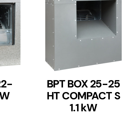
DETAILS
22-
BPT BOX 25-25
kW
HT COMPACT S
1.1 kW