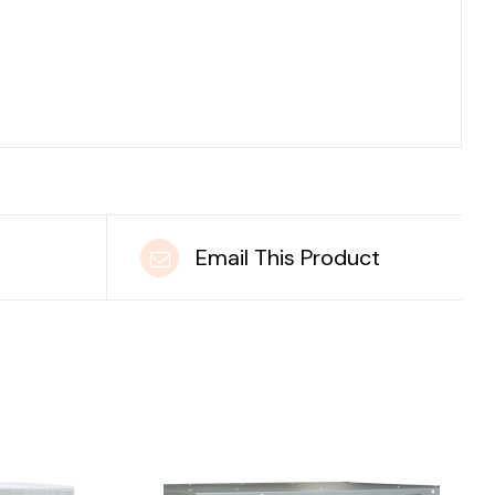
t
Email This Product