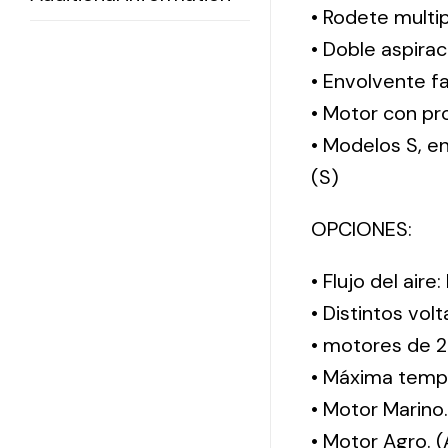
• Rodete multi
• Doble aspirac
• Envolvente f
• Motor con pro
• Modelos S, 
(S)
OPCIONES:
• Flujo del aire
• Distintos vol
• motores de 2
• Máxima tempe
• Motor Marino
• Motor Agro. 