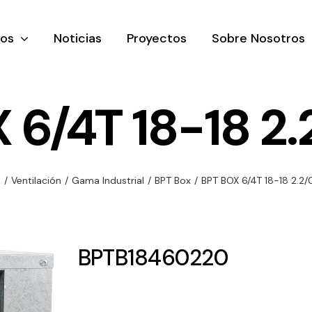
tos
Noticias
Proyectos
Sobre Nosotros
 6/4T 18-18 2.
nación y
Ventilación
Iluminaci
e
/
Ventilación
/
Gama Industrial
/
BPT Box
/
BPT BOX 6/4T 18-18 2.2/
rial
Amplia gama de
Solar
rico
ventiladores y
Variedad de
equipos de
una gama
soluciones
BPTB18460220
ventilación
oductos de
solares par
industriales
ación y
todo tipo d
al
necesidades