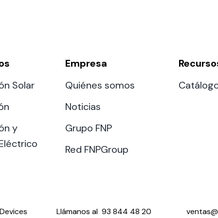
os
Empresa
Recurso
ón Solar
Quiénes somos
Catálog
ión
Noticias
ón y
Grupo FNP
Eléctrico
Red FNPGroup
Devices
Llámanos al
93 844 48 20
ventas@