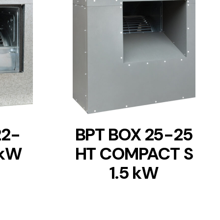
DETAILS
22-
BPT BOX 25-25
 kW
HT COMPACT S
1.5 kW