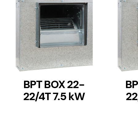
DETAILS
BPT BOX 22-
BP
22/4T 7.5 kW
22