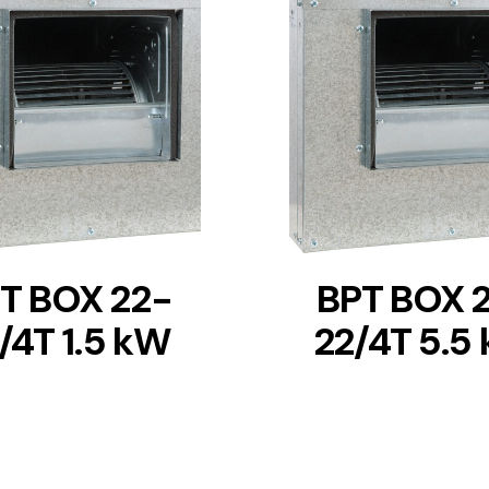
DETAILS
DETAILS
T BOX 22-
BPT BOX 
/4T 1.5 kW
22/4T 5.5