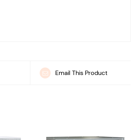
t
Email This Product