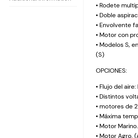
• Rodete multi
• Doble aspirac
• Envolvente f
• Motor con pro
• Modelos S, 
(S)
OPCIONES:
• Flujo del aire
• Distintos vol
• motores de 2
• Máxima tempe
• Motor Marino
• Motor Agro. 