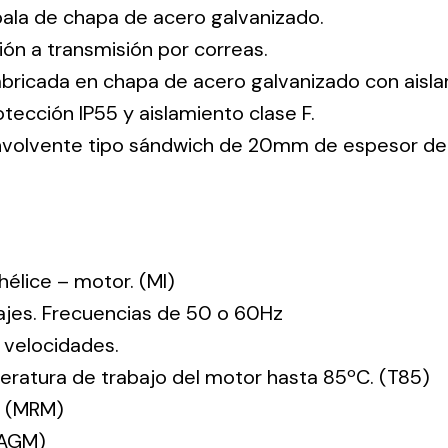
pala de chapa de acero galvanizado.
ión a transmisión por correas.
abricada en chapa de acero galvanizado con aisla
tección IP55 y aislamiento clase F.
envolvente tipo sándwich de 20mm de espesor de
: hélice – motor. (MI)
tajes. Frecuencias de 50 o 60Hz
 velocidades.
ratura de trabajo del motor hasta 85ºC. (T85)
. (MRM)
(AGM)