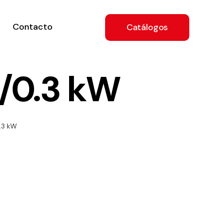
Contacto
Catálogos
1/0.3 kW
ón
0.3 kW
a
e
.