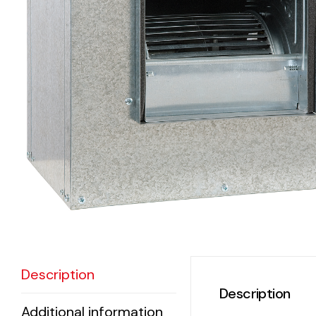
eléctr
Ligh
Elect
Equi
Comp
soluti
lighti
electr
materi
Description
each 
Description
and n
Additional information