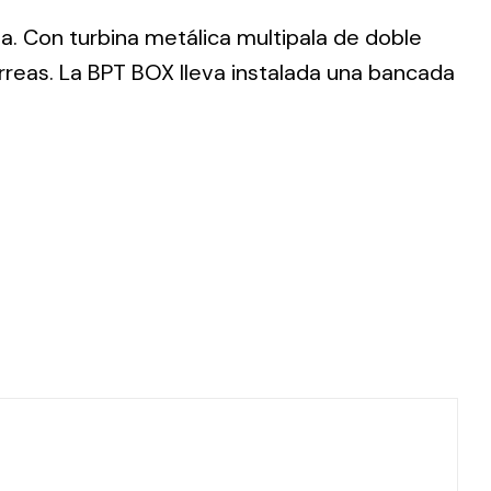
da. Con turbina metálica multipala de doble
rreas. La BPT BOX lleva instalada una bancada
ting
olar
 all
ds.