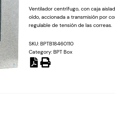
ico.
Ventilador centrífugo, con caja aisla
oído, accionada a transmisión por co
Ventilation
regulable de tensión de las correas.
The
Solar ligh
ting and
incorporation of
SKU:
BPTB18460110
Variety of s
rical
Novovent into
Category:
BPT Box
solutions for
the group
pment
kinds of nee
meant a greater
lete
offer of
ons in
ventilation
ng and
products for
ical
different uses
al for
project
eed