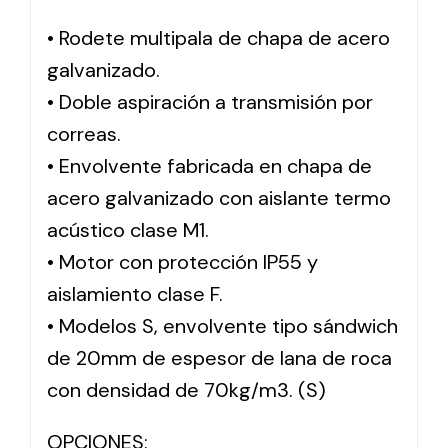
• Rodete multipala de chapa de acero
Solar lighting
galvanizado.
Variety of solar solutions for all kinds of needs.
• Doble aspiración a transmisión por
correas.
• Envolvente fabricada en chapa de
acero galvanizado con aislante termo
acústico clase M1.
• Motor con protección IP55 y
aislamiento clase F.
• Modelos S, envolvente tipo sándwich
de 20mm de espesor de lana de roca
con densidad de 70kg/m3. (S)
OPCIONES: