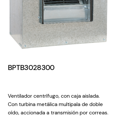
Lighting and Electrical
Equipment
Complete solutions in lighting and electrical
material for each project and need
BPTB3028300
Ventilación
Amplia gama de ventiladores y equipos de
Ventilador centrífugo, con caja aislada.
ventilación industriales
Con turbina metálica multipala de doble
oído, accionada a transmisión por correas.