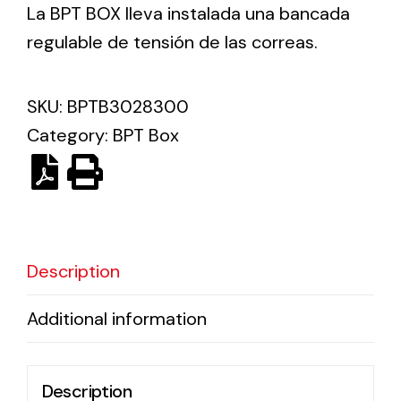
La BPT BOX lleva instalada una bancada
regulable de tensión de las correas.
Ventilation
The incorporation of Novovent into the group
SKU:
BPTB3028300
meant a greater offer of ventilation products for
different uses
Category:
BPT Box
Description
Iluminación Solar
Variedad de soluciones solares para todo tipo
Additional information
de necesidades.
Description