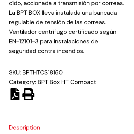
oído, accionada a transmisión por correas.
La BPT BOX lleva instalada una bancada
Ventilation
regulable de tensión de las correas.
The incorporation of Novovent into the group
Ventilador centrífugo certificado según
meant a greater offer of ventilation products for
EN-12101-3 para instalaciones de
different uses
seguridad contra incendios.
SKU:
BPTHTCS18150
Category:
BPT Box HT Compact
Iluminación Solar
Variedad de soluciones solares para todo tipo
de necesidades.
Description