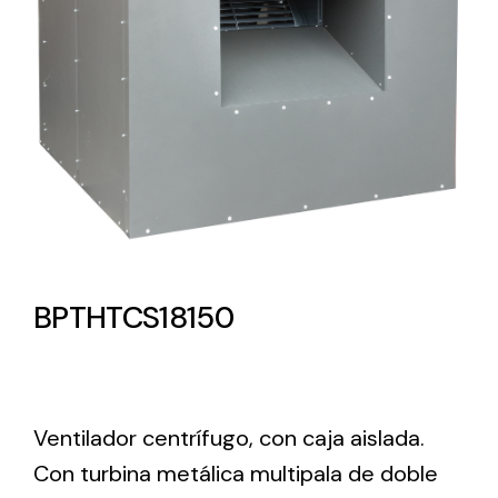
Lighting and Electrical
Equipment
Complete solutions in lighting and electrical
material for each project and need
BPTHTCS18150
Ventilación
Amplia gama de ventiladores y equipos de
ventilación industriales
Ventilador centrífugo, con caja aislada.
Con turbina metálica multipala de doble