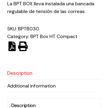
La BPT BOX lleva instalada una bancada
regulable de tensión de las correas.
Ventilation
The incorporation of Novovent into the group
SKU:
BPTB030
meant a greater offer of ventilation products for
different uses
Category:
BPT Box HT Compact
Description
Iluminación Solar
Variedad de soluciones solares para todo tipo
Additional information
de necesidades.
Description