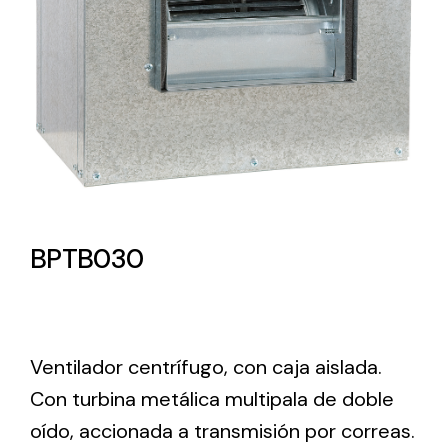
Lighting and Electrical
Equipment
Complete solutions in lighting and electrical
material for each project and need
BPTB030
Ventilación
Amplia gama de ventiladores y equipos de
Ventilador centrífugo, con caja aislada.
ventilación industriales
Con turbina metálica multipala de doble
oído, accionada a transmisión por correas.