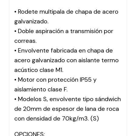
• Rodete multipala de chapa de acero
Solar lighting
galvanizado.
Variety of solar solutions for all kinds of needs.
• Doble aspiración a transmisión por
correas.
• Envolvente fabricada en chapa de
acero galvanizado con aislante termo
acústico clase M1.
• Motor con protección IP55 y
aislamiento clase F.
• Modelos S, envolvente tipo sándwich
de 20mm de espesor de lana de roca
con densidad de 70kg/m3. (S)
OPCIONES: