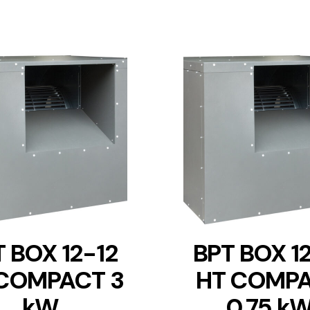
DETAILS
DETAILS
 BOX 12-12
BPT BOX 1
COMPACT 3
HT COMP
kW
0.75 k