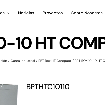
tos
Noticias
Proyectos
Sobre Nosotros
0-10 HT COMP
nación y
Ventilación
Iluminaci
ación
/
Gama Industrial
/
BPT Box HT Compact
/
BPT BOX 10-10 HT 
rial
Amplia gama de
Solar
rico
ventiladores y
Variedad de
equipos de
una gama
soluciones
BPTHTC10110
ventilación
oductos de
solares par
industriales
ación y
todo tipo d
al
necesidades