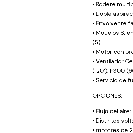
• Rodete multi
• Doble aspirac
• Envolvente f
• Modelos S, 
(S)
• Motor con pro
• Ventilador Ce
(120′), F300 (
• Servicio de 
OPCIONES:
• Flujo del aire
• Distintos vol
• motores de 2