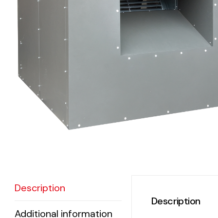
eléctr
Ligh
Elect
Equi
Comp
soluti
lighti
electr
materi
Description
each 
Description
and n
Additional information