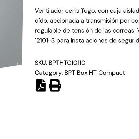
ico.
Ventilador centrífugo, con caja aisla
oído, accionada a transmisión por co
Ventilation
regulable de tensión de las correas.
12101-3 para instalaciones de seguri
The
Solar ligh
ting and
incorporation of
Variety of s
rical
Novovent into
SKU:
BPTHTC10110
solutions for
the group
pment
Category:
BPT Box HT Compact
kinds of nee
meant a greater
lete
offer of
ons in
ventilation
ng and
products for
ical
different uses
al for
project
eed