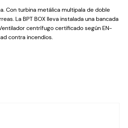
da. Con turbina metálica multipala de doble
rreas. La BPT BOX lleva instalada una bancada
 Ventilador centrífugo certificado según EN-
dad contra incendios.
ting
olar
 all
ds.