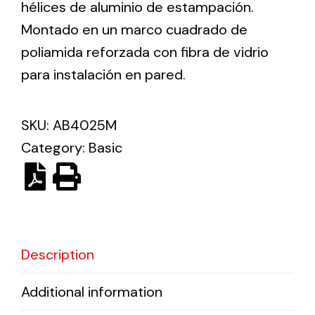
hélices de aluminio de estampación.
Montado en un marco cuadrado de
Ventilation
poliamida reforzada con fibra de vidrio
The incorporation of Novovent into the group
para instalación en pared.
meant a greater offer of ventilation products for
different uses
SKU:
AB4025M
Category:
Basic
Iluminación Solar
Variedad de soluciones solares para todo tipo
Description
de necesidades.
Additional information