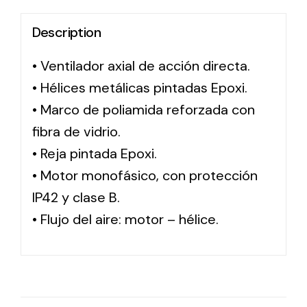
Description
Solar lighting
• Ventilador axial de acción directa.
Variety of solar solutions for all kinds of needs.
• Hélices metálicas pintadas Epoxi.
• Marco de poliamida reforzada con
fibra de vidrio.
• Reja pintada Epoxi.
• Motor monofásico, con protección
IP42 y clase B.
• Flujo del aire: motor – hélice.