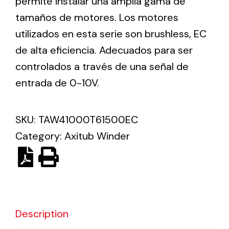
permite instalar una amplia gama de
tamaños de motores. Los motores
Solar lighting
utilizados en esta serie son brushless, EC
de alta eficiencia. Adecuados para ser
Variety of solar solutions for all kinds of needs.
controlados a través de una señal de
entrada de 0-10V.
SKU:
TAW41000T61500EC
Category:
Axitub Winder
Description