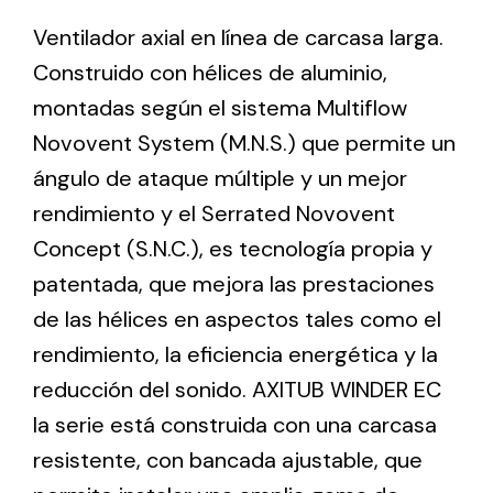
Ventilador axial en línea de carcasa larga.
Construido con hélices de aluminio,
Ventilation
montadas según el sistema Multiflow
The incorporation of Novovent into the group
meant a greater offer of ventilation products for
Novovent System (M.N.S.) que permite un
different uses
ángulo de ataque múltiple y un mejor
rendimiento y el Serrated Novovent
Concept (S.N.C.), es tecnología propia y
patentada, que mejora las prestaciones
de las hélices en aspectos tales como el
Iluminación Solar
rendimiento, la eficiencia energética y la
Variedad de soluciones solares para todo tipo
reducción del sonido. AXITUB WINDER EC
de necesidades.
la serie está construida con una carcasa
resistente, con bancada ajustable, que