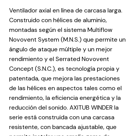
Ventilador axial en línea de carcasa larga.
Construido con hélices de aluminio,
Ventilation
montadas según el sistema Multiflow
The incorporation of Novovent into the group
meant a greater offer of ventilation products for
Novovent System (M.N.S.) que permite un
different uses
ángulo de ataque múltiple y un mejor
rendimiento y el Serrated Novovent
Concept (S.N.C.), es tecnología propia y
patentada, que mejora las prestaciones
de las hélices en aspectos tales como el
Iluminación Solar
rendimiento, la eficiencia energética y la
Variedad de soluciones solares para todo tipo
reducción del sonido. AXITUB WINDER la
de necesidades.
serie está construida con una carcasa
resistente, con bancada ajustable, que