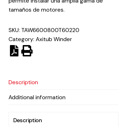
permite instalar una amplia gama de
tamaños de motores.
Solar lighting
Variety of solar solutions for all kinds of needs.
SKU:
TAW6600800T60220
Category:
Axitub Winder
Description
Additional information
Description