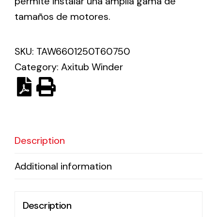
permite instalar una amplia gama de
tamaños de motores.
Solar lighting
Variety of solar solutions for all kinds of needs.
SKU:
TAW6601250T60750
Category:
Axitub Winder
Description
Additional information
Description