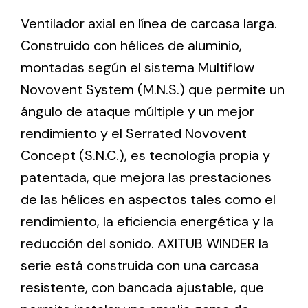
Ventilador axial en línea de carcasa larga.
Construido con hélices de aluminio,
Ventilation
montadas según el sistema Multiflow
The incorporation of Novovent into the group
meant a greater offer of ventilation products for
Novovent System (M.N.S.) que permite un
different uses
ángulo de ataque múltiple y un mejor
rendimiento y el Serrated Novovent
Concept (S.N.C.), es tecnología propia y
patentada, que mejora las prestaciones
de las hélices en aspectos tales como el
Iluminación Solar
rendimiento, la eficiencia energética y la
Variedad de soluciones solares para todo tipo
reducción del sonido. AXITUB WINDER la
de necesidades.
serie está construida con una carcasa
resistente, con bancada ajustable, que